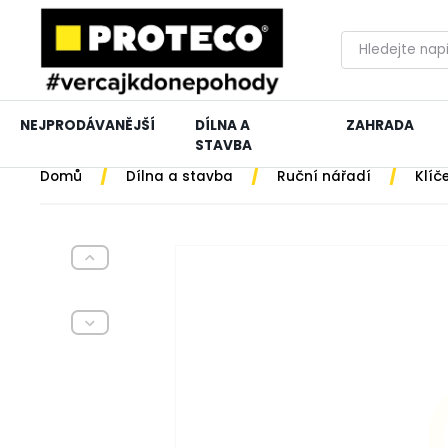
NEJPRODÁVANĚJŠÍ
DÍLNA A
ZAHRADA
STAVBA
/
/
/
Domů
Dílna a stavba
Ruční nářadí
Klíč