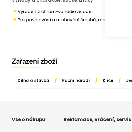
Výhody a charakteristické znaky
Vyroben z chrom-vanadiové oceli
Pro povolování a utahování šroubů, matic, vrutů
Zařazení zboží
/
/
/
Dílna a stavba
Ruční nářadí
Klíče
Je
Vše o nákupu
Reklamace, vrácení, servis