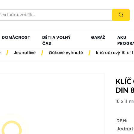
DOMÁCNOST
DĚTI A VOLNÝ
GARÁŽ
AKU
ČAS
PROGR
/
/
/
e
Jednotlivé
Očkové vyhnuté
klíč očkový 10 x 
KLÍČ
DIN 
10 x 11 
DPH:
Jednot