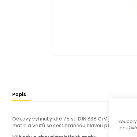
Popis
Očkový vyhnutý klíč 75 st. DIN 838 CrV je vyrob
Soubory
matic a vrutů se šestihrannou hlavou příslušného 
používá