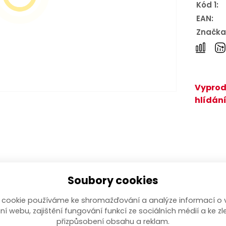
Kód 1:
EAN:
Značka
Vyprod
hlídání
Soubory cookies
en z chrom-vanadiové oceli. Svým zpracováním je mimoř
 cookie používáme ke shromažďování a analýze informací o 
rozměru.
ní webu, zajištění fungování funkcí ze sociálních médií a ke zl
přizpůsobení obsahu a reklam.