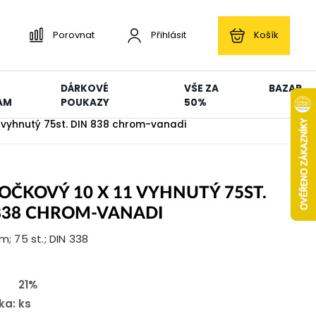
Porovnat
Přihlásit
Košík
DÁRKOVÉ
VŠE ZA
BAZAR
AM
POUKAZY
50%
11 vyhnutý 75st. DIN 838 chrom-vanadi
 OČKOVÝ 10 X 11 VYHNUTÝ 75ST.
838 CHROM-VANADI
mm; 75 st.; DIN 338
21%
ka:
ks