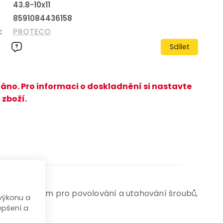
43.8-10x11
8591084436158
:
PROTECO
Sdílet
áno. Pro informaci o doskladnění si nastavte
 zboží.
ádně vhodným pro povolování a utahování šroubů,
výkonu a
epšení a