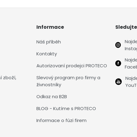
Informace
Sledujte
Najd
Náš příběh
Inst
Kontakty
Najd
Autorizovaní prodejci PROTECO
Face
í zboží,
Slevový program pro firmy a
Najd
živnostníky
YouT
Odkaz na B2B
BLOG - Kutíme s PROTECO
Informace o fúzi firem