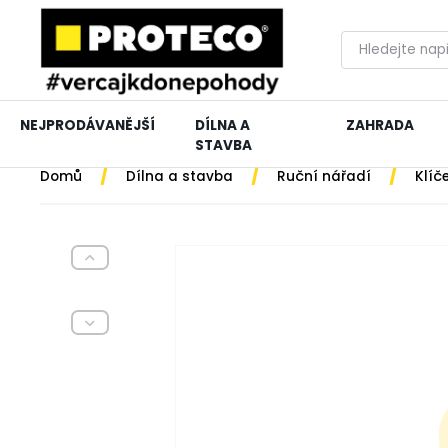
NEJPRODÁVANĚJŠÍ
DÍLNA A
ZAHRADA
STAVBA
/
/
/
Domů
Dílna a stavba
Ruční nářadí
Klíč