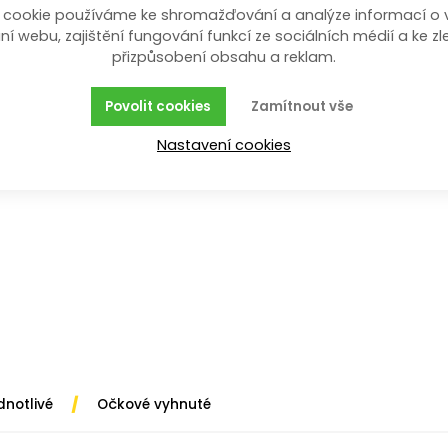
 cookie používáme ke shromažďování a analýze informací o 
ní webu, zajištění fungování funkcí ze sociálních médií a ke zl
přizpůsobení obsahu a reklam.
en z chrom-vanadiové oceli. Svým zpracováním je mimoř
rozměru.
Povolit cookies
Zamítnout vše
Nastavení cookies
/
dnotlivé
Očkové vyhnuté