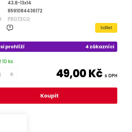
43.8-13x14
8591084436172
:
PROTECO
Sdílet
si prohlíží
4 zákazníci
 10 ks
49,00
Kč
+
s DPH
Koupit