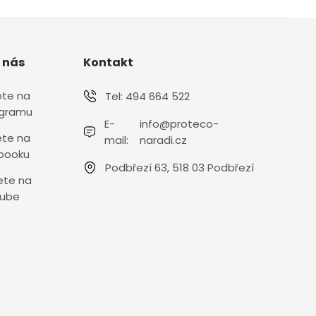
 nás
Kontakt
ete na
Tel:
494 664 522
agramu
E-
info@proteco-
ete na
mail:
naradi.cz
booku
Podbřezí 63, 518 03 Podbřezí
ete na
ube