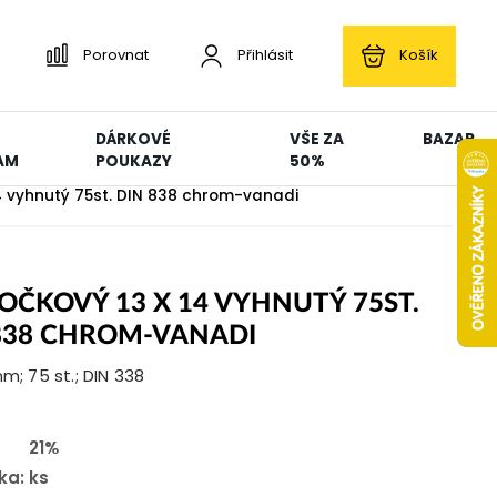
Porovnat
Přihlásit
Košík
DÁRKOVÉ
VŠE ZA
BAZAR
AM
POUKAZY
50%
14 vyhnutý 75st. DIN 838 chrom-vanadi
 OČKOVÝ 13 X 14 VYHNUTÝ 75ST.
838 CHROM-VANADI
mm; 75 st.; DIN 338
21%
ka:
ks