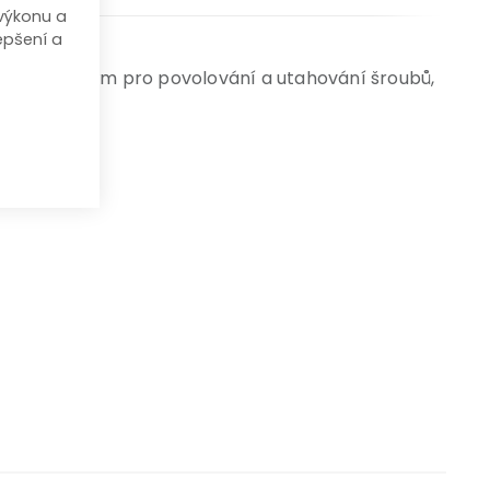
výkonu a
epšení a
ádně vhodným pro povolování a utahování šroubů,