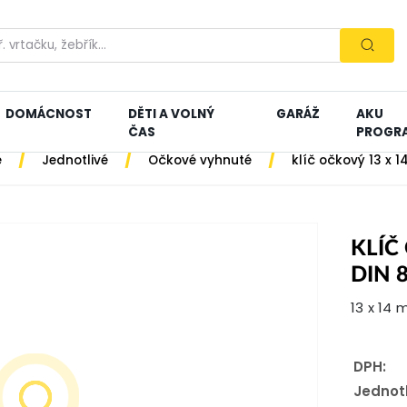
DOMÁCNOST
DĚTI A VOLNÝ
GARÁŽ
AKU
ČAS
PROGR
/
/
/
e
Jednotlivé
Očkové vyhnuté
klíč očkový 13 x 
KLÍČ
DIN 
13 x 14 
DPH:
Jednot