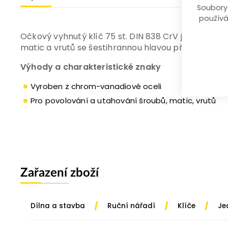
Soubory
používá
Očkový vyhnutý klíč 75 st. DIN 838 CrV je vyrob
matic a vrutů se šestihrannou hlavou příslušného 
Výhody a charakteristické znaky
Vyroben z chrom-vanadiové oceli
Pro povolování a utahování šroubů, matic, vrutů
Zařazení zboží
/
/
/
Dílna a stavba
Ruční nářadí
Klíče
Je