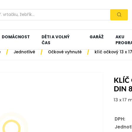
DOMÁCNOST
DĚTI A VOLNÝ
GARÁŽ
AKU
ČAS
PROGR
/
/
/
e
Jednotlivé
Očkové vyhnuté
klíč očkový 13 x 
KLÍČ
DIN 
13 x 17 
DPH:
Jednot