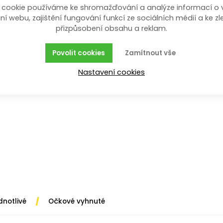
 cookie používáme ke shromažďování a analýze informací o 
ní webu, zajištění fungování funkcí ze sociálních médií a ke zl
přizpůsobení obsahu a reklam.
en z chrom-vanadiové oceli. Svým zpracováním je mimoř
rozměru.
Povolit cookies
Zamítnout vše
Nastavení cookies
/
dnotlivé
Očkové vyhnuté