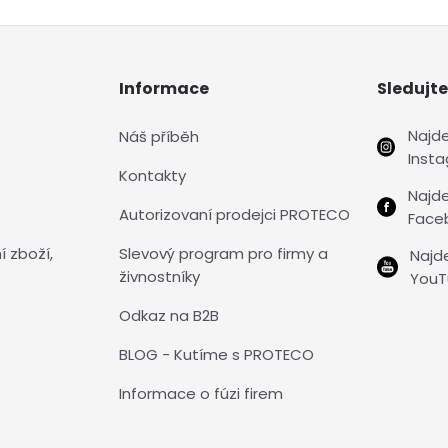
Informace
Sledujte
Najd
Náš příběh
Inst
Kontakty
Najd
Autorizovaní prodejci PROTECO
Face
í zboží,
Slevový program pro firmy a
Najd
živnostníky
YouT
Odkaz na B2B
BLOG - Kutíme s PROTECO
Informace o fúzi firem