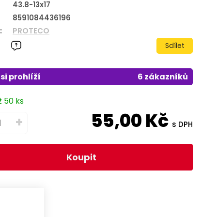
43.8-13x17
8591084436196
:
PROTECO
Sdílet
si prohlíží
6 zákazníků
ž 50 ks
55,00
Kč
+
s DPH
Koupit