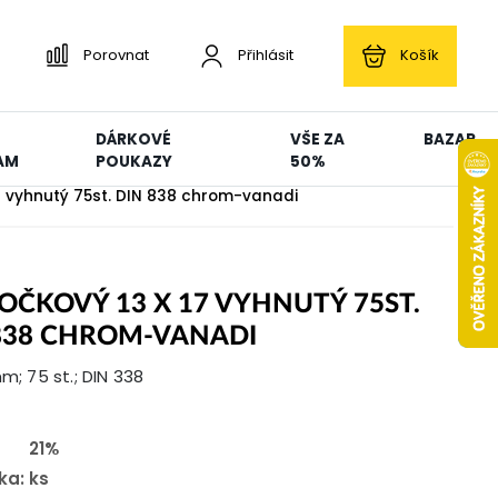
Porovnat
Přihlásit
Košík
DÁRKOVÉ
VŠE ZA
BAZAR
AM
POUKAZY
50%
17 vyhnutý 75st. DIN 838 chrom-vanadi
 OČKOVÝ 13 X 17 VYHNUTÝ 75ST.
838 CHROM-VANADI
mm; 75 st.; DIN 338
21%
ka:
ks