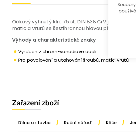
Soubory
používá
Očkový vyhnutý klíč 75 st. DIN 838 CrV je vyrob
matic a vrutů se šestihrannou hlavou příslušného 
Výhody a charakteristické znaky
Vyroben z chrom-vanadiové oceli
Pro povolování a utahování šroubů, matic, vrutů
Zařazení zboží
/
/
/
Dílna a stavba
Ruční nářadí
Klíče
Je