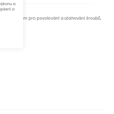
výkonu a
epšení a
ádně vhodným pro povolování a utahování šroubů,