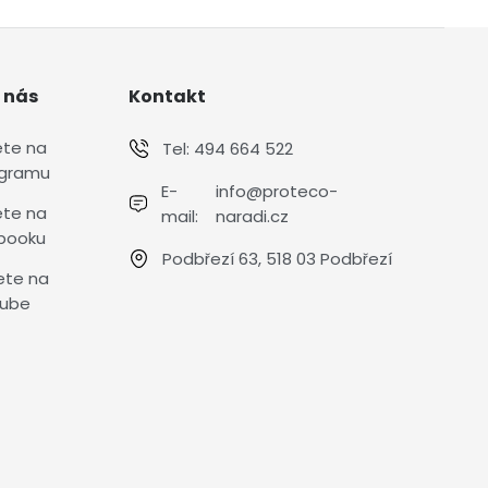
 nás
Kontakt
ete na
Tel:
494 664 522
agramu
E-
info@proteco-
ete na
mail:
naradi.cz
booku
Podbřezí 63, 518 03 Podbřezí
ete na
ube