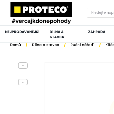
NEJPRODÁVANĚJŠÍ
DÍLNA A
ZAHRADA
STAVBA
/
/
/
Domů
Dílna a stavba
Ruční nářadí
Klíč