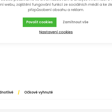
ní webu, zajištění fungování funkcí ze sociálních médií a ke zl
en z chrom-vanadiové oceli. Svým zpracováním je mimoř
přizpůsobení obsahu a reklam.
rozměru.
Povolit cookies
Zamítnout vše
Nastavení cookies
/
dnotlivé
Očkové vyhnuté