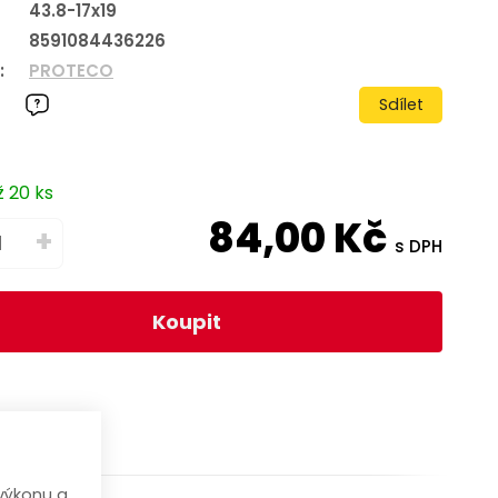
43.8-17x19
8591084436226
:
PROTECO
Sdílet
ž 20 ks
84,00
Kč
+
s DPH
Koupit
výkonu a