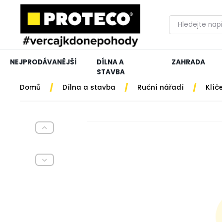
NEJPRODÁVANĚJŠÍ
DÍLNA A
ZAHRADA
STAVBA
/
/
/
Domů
Dílna a stavba
Ruční nářadí
Klíč