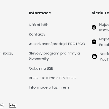
Informace
Sledujte
Najd
Náš příběh
Inst
Kontakty
Najd
Autorizovaní prodejci PROTECO
Face
í zboží,
Slevový program pro firmy a
Najd
živnostníky
YouT
Odkaz na B2B
BLOG - Kutíme s PROTECO
Informace o fúzi firem