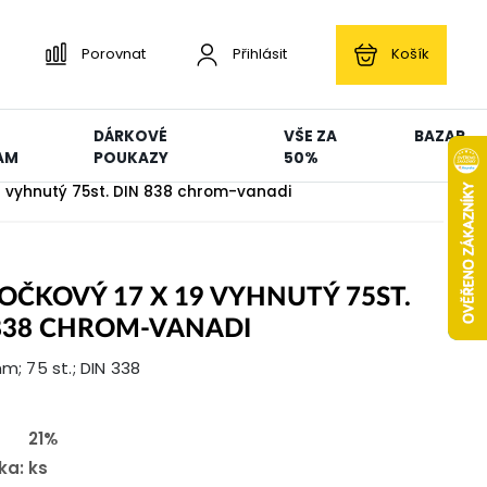
Porovnat
Přihlásit
Košík
DÁRKOVÉ
VŠE ZA
BAZAR
AM
POUKAZY
50%
19 vyhnutý 75st. DIN 838 chrom-vanadi
 OČKOVÝ 17 X 19 VYHNUTÝ 75ST.
838 CHROM-VANADI
mm; 75 st.; DIN 338
21%
ka:
ks