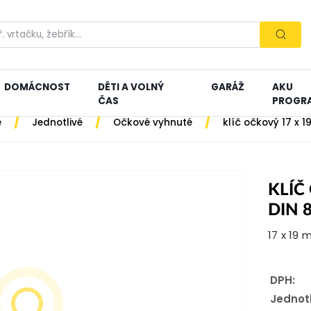
DOMÁCNOST
DĚTI A VOLNÝ
GARÁŽ
AKU
ČAS
PROGR
/
/
/
e
Jednotlivé
Očkové vyhnuté
klíč očkový 17 x 
KLÍČ
DIN 
17 x 19 
DPH:
Jednot