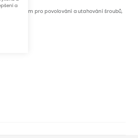
epšení a
ádně vhodným pro povolování a utahování šroubů,