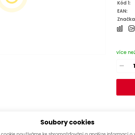
Kód 1:
EAN:
Značka
více ne
–
Soubory cookies
 cookie používáme ke shromažďování a analýze informací o 