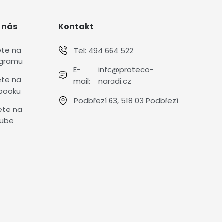
 nás
Kontakt
ete na
Tel:
494 664 522
agramu
E-
info@proteco-
ete na
mail:
naradi.cz
booku
Podbřezí 63, 518 03 Podbřezí
ete na
ube