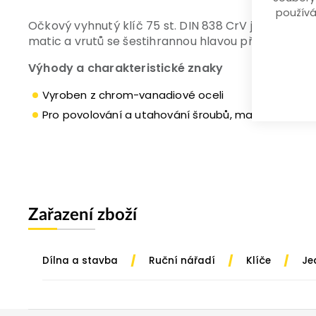
používá
Očkový vyhnutý klíč 75 st. DIN 838 CrV je vyrob
matic a vrutů se šestihrannou hlavou příslušného 
Výhody a charakteristické znaky
Vyroben z chrom-vanadiové oceli
Pro povolování a utahování šroubů, matic, vrutů
Zařazení zboží
/
/
/
Dílna a stavba
Ruční nářadí
Klíče
Je