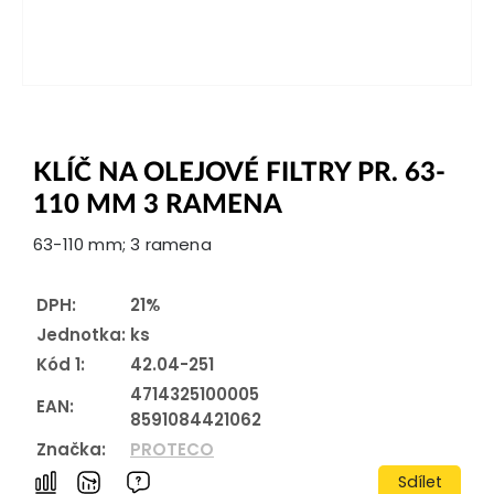
KLÍČ NA OLEJOVÉ FILTRY PR. 63-
110 MM 3 RAMENA
63-110 mm; 3 ramena
DPH:
21%
Jednotka:
ks
Kód 1:
42.04-251
4714325100005
EAN:
8591084421062
Značka:
PROTECO
Sdílet