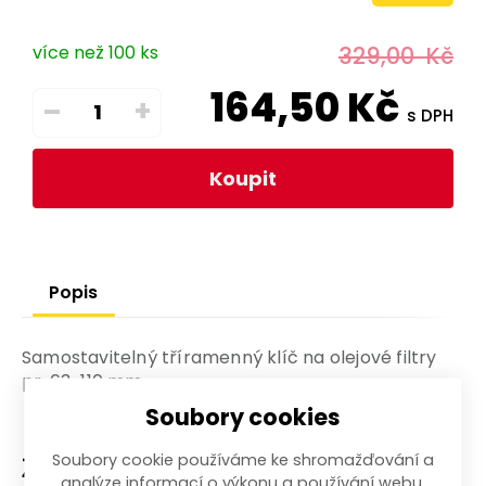
více než 100 ks
329,00
Kč
164,50
Kč
–
+
s DPH
Koupit
Popis
Samostavitelný tříramenný klíč na olejové filtry
pr. 63-110 mm.
Soubory cookies
Soubory cookie používáme ke shromažďování a
Zařazení zboží
analýze informací o výkonu a používání webu,