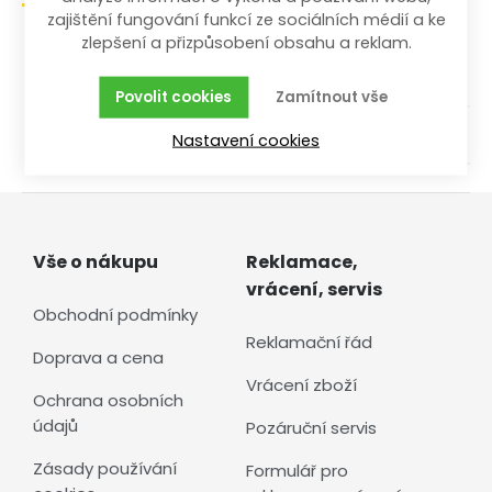
zajištění fungování funkcí ze sociálních médií a ke
zlepšení a přizpůsobení obsahu a reklam.
/
/
/
/
Dílna a stavba
Ruční nářadí
Klíče
Jednotlivé
Ostatní
Povolit cookies
Zamítnout vše
Vše za 50%
Nastavení cookies
Vše o nákupu
Reklamace,
vrácení, servis
Obchodní podmínky
Reklamační řád
Doprava a cena
Vrácení zboží
Ochrana osobních
údajů
Pozáruční servis
Zásady používání
Formulář pro