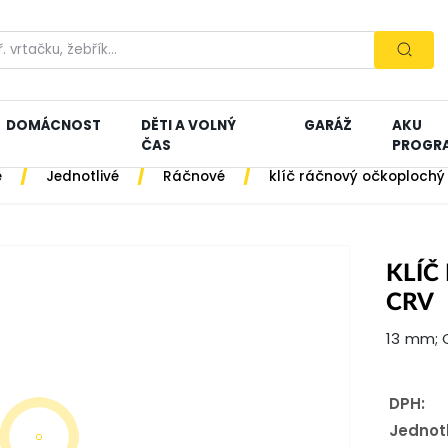
DOMÁCNOST
DĚTI A VOLNÝ
GARÁŽ
AKU
ČAS
PROGR
/
/
/
e
Jednotlivé
Ráčnové
klíč ráčnový očkoplochý
KLÍČ
CRV
13 mm; 
DPH:
Jednot