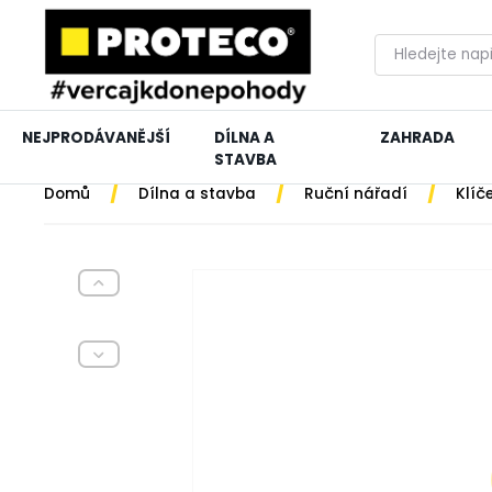
NEJPRODÁVANĚJŠÍ
DÍLNA A
ZAHRADA
STAVBA
/
/
/
Domů
Dílna a stavba
Ruční nářadí
Klíč