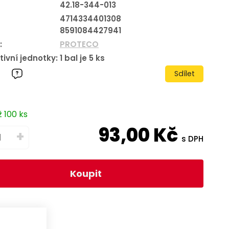
42.18-344-013
4714334401308
8591084427941
:
PROTECO
tivní jednotky:
1
bal je
5
ks
Sdílet
 100 ks
93,00
Kč
+
s DPH
Koupit