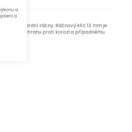
výkonu a
epšení a
ýhody standardní ráčny. Ráčnový klíč 13 mm je
 zvyšuje ochranu proti korozi a případnému