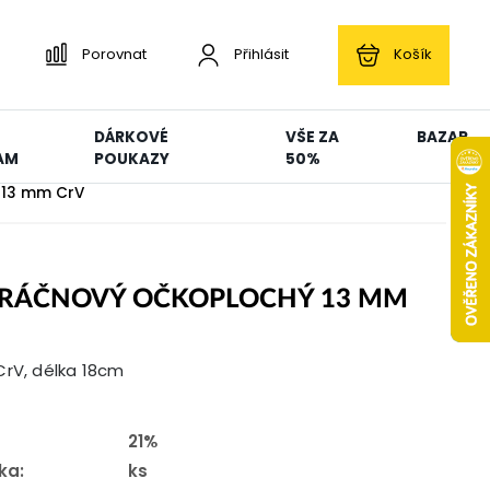
Porovnat
Přihlásit
Košík
DÁRKOVÉ
VŠE ZA
BAZAR
AM
POUKAZY
50%
 13 mm CrV
 RÁČNOVÝ OČKOPLOCHÝ 13 MM
CrV, délka 18cm
21%
ka:
ks