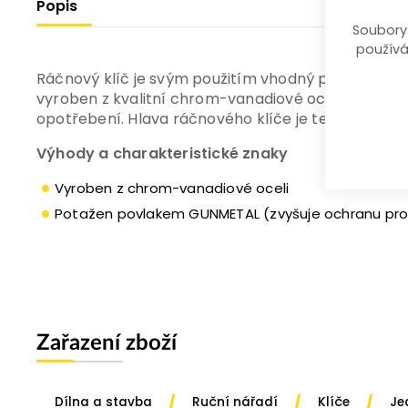
Popis
Soubory
používá
Ráčnový klíč je svým použitím vhodný pro autoprům
vyroben z kvalitní chrom-vanadiové oceli a navíc
opotřebení. Hlava ráčnového klíče je tenkostěnná
Výhody a charakteristické znaky
Vyroben z chrom-vanadiové oceli
Potažen povlakem GUNMETAL (zvyšuje ochranu prot
Zařazení zboží
/
/
/
Dílna a stavba
Ruční nářadí
Klíče
Je