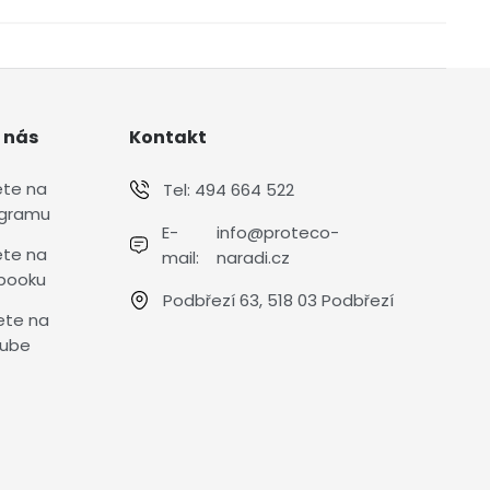
 nás
Kontakt
ete na
Tel:
494 664 522
agramu
E-
info@proteco-
ete na
mail:
naradi.cz
booku
Podbřezí 63, 518 03 Podbřezí
ete na
ube