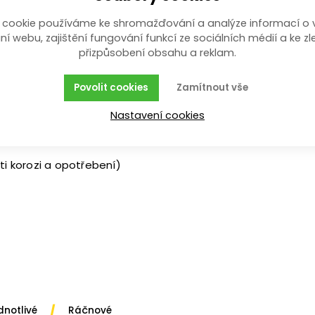
 cookie používáme ke shromažďování a analýze informací o 
ní webu, zajištění fungování funkcí ze sociálních médií a ke zl
přizpůsobení obsahu a reklam.
ysl a dílenství, zejména v místech, kde nelze využít v
 potažen unikátním povlakem „GUNMETAL“, který výrazně
Povolit cookies
Zamítnout vše
 a umožňuje tak práci v těžko přístupných místech.
Nastavení cookies
i korozi a opotřebení)
/
dnotlivé
Ráčnové