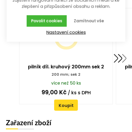
zajištění fungování funkcí ze sociálních médií a ke
zlepšení a přizpůsobení obsahu a reklam.
Povolit cookies
Zamítnout vše
Nastavení cookies
pilník díl. kruhový 200mm sek 2
pi
200 mm; sek 2
více než 50 ks
99,00
Kč
/ ks
s DPH
Koupit
Zařazení zboží