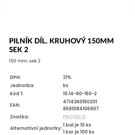
PILNÍK DÍL. KRUHOVÝ 150MM
SEK 2
150 mm; sek 2
DPH:
21%
Jednotka:
ks
Kód 1:
10.14-60-150-2
4714360150201
EAN:
8591084106907
Značka:
PROTECO
1
bal je
10
ks
Alternativní jednotky:
1
kar je
100
ks