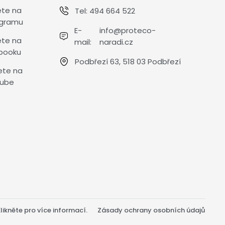
ete na
Tel:
494 664 522
agramu
E-
info@proteco-
ete na
mail:
naradi.cz
booku
Podbřezí 63, 518 03 Podbřezí
ete na
ube
ikněte pro více informací.
Zásady ochrany osobních údajů