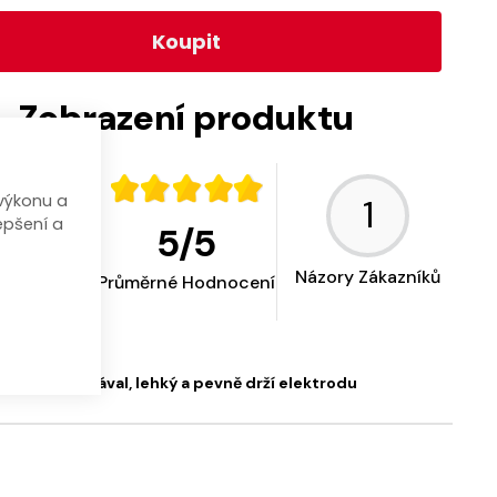
Koupit
Zobrazení produktu
KAJÍCÍ
1
výkonu a
epšení a
5
/
5
rod ST 101-040
00A
Názory Zákazníků
Průměrné Hodnocení
08.01.2023
co jsem očekával, lehký a pevně drží elektrodu