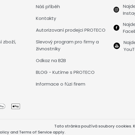
Najd
Náš příběh
Inst
Kontakty
Najd
Autorizovaní prodejci PROTECO
Face
í zboží,
Slevový program pro firmy a
Najd
živnostníky
YouT
Odkaz na B2B
BLOG - Kutíme s PROTECO
Informace o fúzi firem
Tato stránka používá soubory cookies. Kl
olicy
and
Terms of Service
apply.