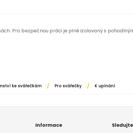
ách. Pro bezpečnou práci je plně izolovaný s pohodlný
/
/
enství ke svářečkám
Pro svářečky
K upínání
Informace
Sledujte