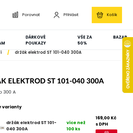
Porovnat
Přihlásit
Košík
DÁRKOVÉ
VŠE ZA
BAZAR
AM
POUKAZY
50%
/
í
držák elektrod ST 101-040 300A
K ELEKTROD ST 101-040 300A
o 300 A
 varianty
169,00
Kč
držák elektrod ST 101-
více než
s DPH
040 300A
100 ks