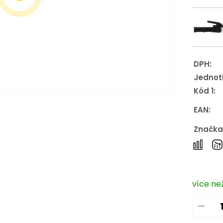
DPH:
Jednot
Kód 1:
EAN:
Značka
více než
–