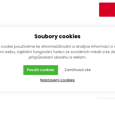
Soubory cookies
VYNI
 cookie používáme ke shromažďování a analýze informací o 
ní webu, zajištění fungování funkcí ze sociálních médií a ke zl
držák elekt
přizpůsobení obsahu a reklam.
3
Povolit cookies
Zamítnout vše
Nastavení cookies
splňuje 