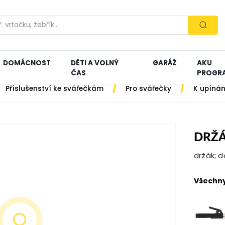
DOMÁCNOST
DĚTI A VOLNÝ
GARÁŽ
AKU
ČAS
PROGR
/
/
Příslušenství ke svářečkám
Pro svářečky
K upínán
DRŽÁ
držák; d
Všechny