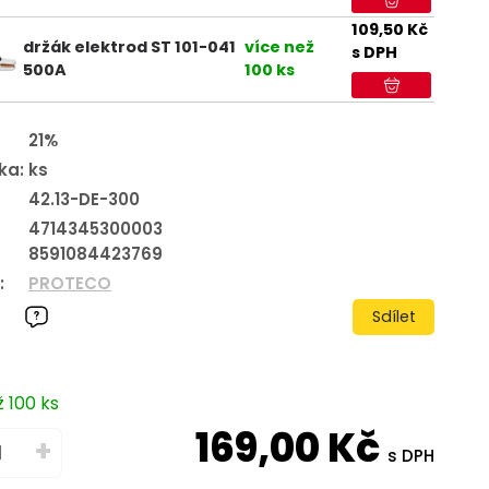
109,50
Kč
držák elektrod ST 101-041
více než
s DPH
500A
100 ks
21%
ka:
ks
42.13-DE-300
4714345300003
8591084423769
:
PROTECO
Sdílet
 100 ks
169,00
Kč
+
s DPH