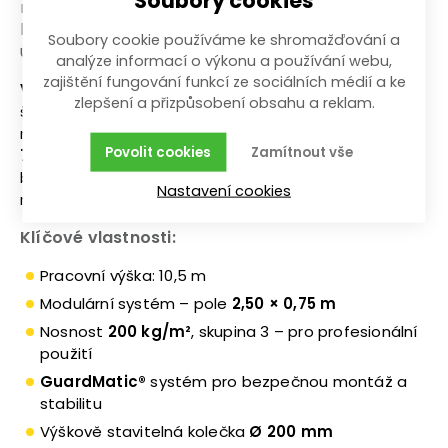
montáži. Diagonály jsou pevnou součástí
konstrukce, což zvyšuje stabilitu při všech
Soubory cookie používáme ke shromažďování a
úrovních sestavení.
analýze informací o výkonu a používání webu,
zajištění fungování funkcí ze sociálních médií a ke
Výškově stavitelná kolečka Ø 200 mm
se
zlepšení a přizpůsobení obsahu a reklam.
šroubovým mechanismem umožňují vyrovnání i na
nerovném podkladu. Pro vyšší konfigurace (od cca
Povolit cookies
Zamítnout vše
7,50 m
) se používají teleskopické výložníky pro
bezpečnou stabilizaci; pro tuto 4,50 m sestavu
Nastavení cookies
nejsou potřeba.
Klíčové vlastnosti:
Pracovní výška: 10,5 m
Modulární systém – pole
2,50 × 0,75 m
Nosnost
200 kg/m²
, skupina 3 – pro profesionální
použití
GuardMatic®
systém pro bezpečnou montáž a
stabilitu
Výškově stavitelná kolečka
Ø 200 mm