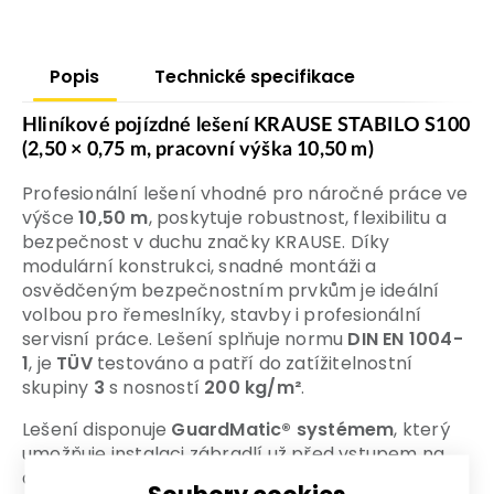
Popis
Technické specifikace
Hliníkové pojízdné lešení KRAUSE STABILO S100
(2,50 × 0,75 m, pracovní výška 10,50 m)
Profesionální lešení vhodné pro náročné práce ve
výšce
10,50 m
, poskytuje robustnost, flexibilitu a
bezpečnost v duchu značky KRAUSE. Díky
modulární konstrukci, snadné montáži a
osvědčeným bezpečnostním prvkům je ideální
volbou pro řemeslníky, stavby i profesionální
servisní práce. Lešení splňuje normu
DIN EN 1004-
1
, je
TÜV
testováno a patří do zatížitelnostní
skupiny
3
s nosností
200 kg/m²
.
Lešení disponuje
GuardMatic® systémem
, který
umožňuje instalaci zábradlí už před vstupem na
další úroveň – tím se minimalizuje riziko pádu při
Soubory cookies