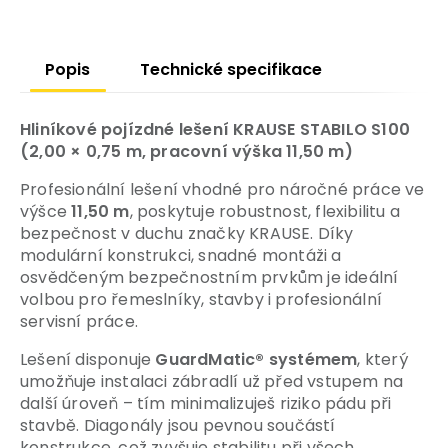
Popis
Technické specifikace
Hliníkové pojízdné lešení KRAUSE STABILO S100
(2,00 × 0,75 m, pracovní výška 11,50 m)
Profesionální lešení vhodné pro náročné práce ve
výšce
11,50 m
, poskytuje robustnost, flexibilitu a
bezpečnost v duchu značky KRAUSE. Díky
modulární konstrukci, snadné montáži a
osvědčeným bezpečnostním prvkům je ideální
volbou pro řemeslníky, stavby i profesionální
servisní práce.
Lešení disponuje
GuardMatic® systémem
, který
umožňuje instalaci zábradlí už před vstupem na
další úroveň – tím minimalizuješ riziko pádu při
stavbě. Diagonály jsou pevnou součástí
konstrukce, což zvyšuje stabilitu při všech