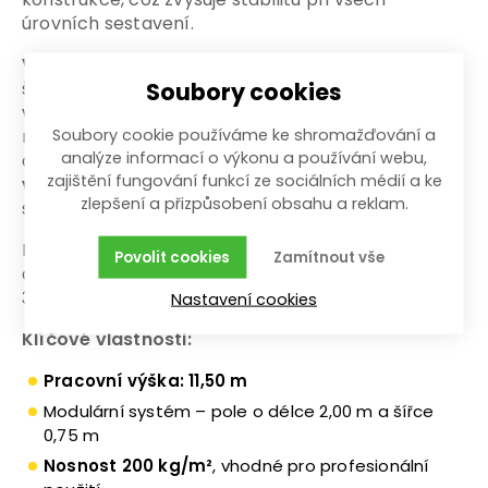
úrovních sestavení.
Výškově stavitelná kolečka
(Ø 200 mm) se
Soubory cookies
šroubovým mechanismem (spindel) umožňují
vyrovnání i na nerovném podkladu — typický
Soubory cookie používáme ke shromažďování a
rozsah je cca 300-580 mm. Pro vyšší výšky je
analýze informací o výkonu a používání webu,
často doporučeno doplnit
opěrné nohy /
zajištění fungování funkcí ze sociálních médií a ke
výložníky
s teleskopickými patkami pro větší
zlepšení a přizpůsobení obsahu a reklam.
stabilitu.
Lešení splňuje normu
DIN EN 1004-1
a je
Povolit cookies
Zamítnout vše
certifikováno TÜV. Patří do zatížitelnostní skupiny
3, tedy
nosnost 200 kg/m²
.
Nastavení cookies
Klíčové vlastnosti:
Pracovní výška: 11,50 m
Modulární systém – pole o délce 2,00 m a šířce
0,75 m
Nosnost 200 kg/m²
, vhodné pro profesionální