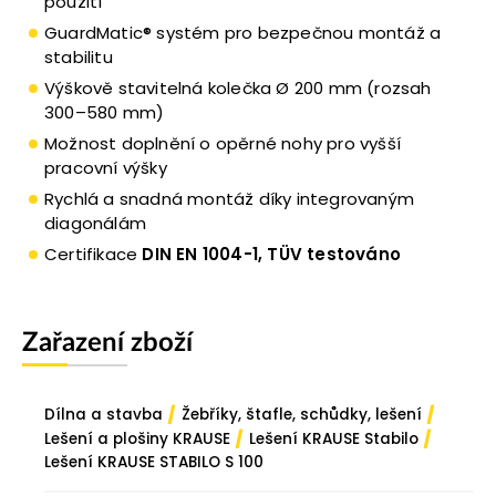
použití
GuardMatic® systém pro bezpečnou montáž a
stabilitu
Výškově stavitelná kolečka Ø 200 mm (rozsah
300–580 mm)
Možnost doplnění o opěrné nohy pro vyšší
pracovní výšky
Rychlá a snadná montáž díky integrovaným
diagonálám
Certifikace
DIN EN 1004-1, TÜV testováno
Zařazení zboží
/
/
Dílna a stavba
Žebříky, štafle, schůdky, lešení
/
/
Lešení a plošiny KRAUSE
Lešení KRAUSE Stabilo
Lešení KRAUSE STABILO S 100