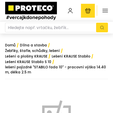
/
/
Domů
Dílna a stavba
/
Žebříky, štafle, schůdky, lešení
/
/
Lešení a plošiny KRAUSE
Lešení KRAUSE Stabilo
/
Lešení KRAUSE Stabilo S 10
lešení pojízdné "STABILO řada 10" - pracovní výška 14.40
m, délka 2.5 m