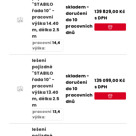
"STABILO
skladem -
řada 10" -
139 829,00
Kč
doručení
pracovní
s DPH
do 10
výška 14.40
pracovních
m, délka 2.5
dnů
m
pracovní
14,4
výška:
lešení
pojízdné
"STABILO
skladem -
řada 10" -
135 099,00
Kč
doručení
pracovní
s DPH
do 10
výška 13.40
pracovních
m, délka 2.5
dnů
m
pracovní
13,4
výška:
lešení
pojízdné