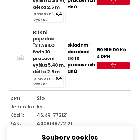
pracovních
výška 4.40 m,
dnů
délka 2.5 m
pracovní
4,4
výška:
lešení
pojízdné
skladem -
"STABILO
50 919,00
Kč
doručení
řada 10" -
s DPH
do 10
pracovní
pracovních
výška 5.40 m,
dnů
délka 2.5 m
pracovní
5,4
výška:
DPH:
21%
Jednotka:
ks
Kód 1:
45.KR-772121
EAN:
4009199772121
Značka:
KRAUSE
Soubory cookies