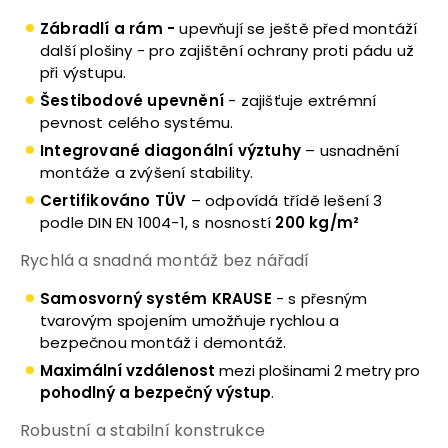
Zábradlí a rám -
upevňují se ještě před montáží
další plošiny - pro zajištění ochrany proti pádu už
při výstupu.
Šestibodové upevnění
- zajišťuje extrémní
pevnost celého systému.
Integrované diagonální výztuhy
– usnadnění
montáže a zvýšení stability.
Certifikováno TÜV
– odpovídá třídě lešení 3
podle DIN EN 1004-1, s nosností
200 kg/m²
Rychlá a snadná montáž bez nářadí
Samosvorný systém KRAUSE
- s přesným
tvarovým spojením umožňuje rychlou a
bezpečnou montáž i demontáž.
Maximální vzdálenost
mezi plošinami 2 metry pro
pohodlný a bezpečný výstup
.
Robustní a stabilní konstrukce