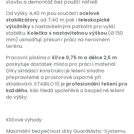
stavbu a demontáž bez použití nářadí.
Od výšky 4,40 m jsou součástí
ocelové
stabilizátory
, od 7,40 m pak i
teleskopické
výložníky
s nastavitelnými patkami pro vyšší
stabilitu.
Kolečka s nastavitelnou výškou
(Ø 150
mm) usnad
ňují přesun i práci na nerovném
terénu.
Pracovní plošina o
šířce 0,75 m a délce 2,5 m
poskytuje dostatek místa pro práci i materiál.
Díky skládací konstrukci je lešení snadno
přepravitelné a prostorově úsporné při
skladování. STABILO 10 je
profesionální řešení pro
každého
, kdo hledá spolehlivé a bezpečné lešení
do výšky.
Klíčové výhody:
Maximální bezpečnost díky GuardMatic-Systemu