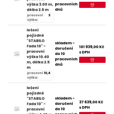
pracovních
výška 3.00 m,
dnů
délka 2.5 m
pracovní
3
výška:
lešení
pojízdné
"STABILO
skladem -
řada 10" -
101 939,00
Kč
doručení
pracovní
s DPH
do 10
výška 10.40
pracovních
m, délka 2.5
dnů
m
pracovní
10,4
výška:
lešení
pojízdné
skladem -
"STABILO
37 639,00
Kč
doručení
řada 10" -
s DPH
do 10
pracovní