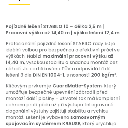
Pojízdné lešení STABILO 10 – délka 2,5 m |
Pracovní výška až 14,40 m
| výška lešení 12,4 m
Profesionální pojízdné lešení STABILO řady 50 je
ideální volbou pro bezpečnou a efektivní práci ve
výškách. Nabízí
maximální pracovní výšku až
14,40 m
, vysokou stabilitu a snadnou montáž bez
nářadí. Je certifikováno TÜV a odpovídá třídě
lešení 3 dle
DIN EN 1004-1
, s nosností
200 kg/m²
.
Klíčovým prvkem je
GuardMatic-System
, který
umožňuje bezpečné upevnění zábradlí před
montáží další plošiny – uživatel tak má kompletní
ochranu proti pádu už při výstupu. Integrované
diagonální výztuhy zajišťují stabilitu a rychlou
montáž. Lešení je vybaveno
samosvorným
spojovacím systémem KRAUSE
, který urychluje