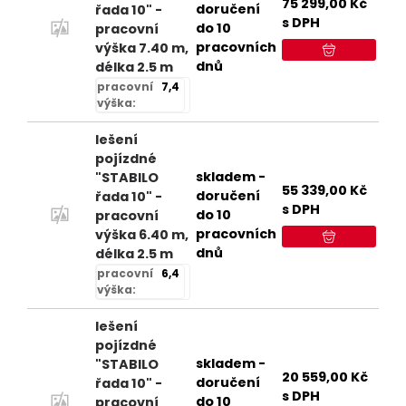
75 299,00
Kč
doručení
řada 10" -
s DPH
do 10
pracovní
pracovních
výška 7.40 m,
dnů
délka 2.5 m
pracovní
7,4
výška:
lešení
pojízdné
skladem -
"STABILO
55 339,00
Kč
doručení
řada 10" -
s DPH
do 10
pracovní
pracovních
výška 6.40 m,
dnů
délka 2.5 m
pracovní
6,4
výška:
lešení
pojízdné
skladem -
"STABILO
20 559,00
Kč
doručení
řada 10" -
s DPH
do 10
pracovní