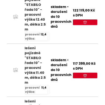
"STABILO
skladem -
řada 10" -
122 119,00
Kč
doručení
pracovní
s DPH
do 10
výška 12.40
pracovních
m, délka 2.5
dnů
m
pracovní
12,4
výška:
lešení
pojízdné
"STABILO
skladem -
řada 10" -
117 399,00
Kč
doručení
pracovní
s DPH
do 10
výška 11.40
pracovních
m, délka 2.5
dnů
m
pracovní
11,4
výška:
lešení