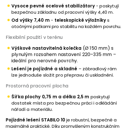
Vysoce pevné ocelové stabilizátory
- poskytují
bezpečnou základnu od pracovní výšky 4,40 m.
Od výšky 7,40 m
-
teleskopické výložníky
s
otočnými patkami pro stabilitu na každém povrchu.
Flexibilní použití v terénu
(Ø 150 mm) s
Výškově nastavitelná kolečka
plynulým rozsahem nastavení 220–335 mm –
ideální pro nerovné povrchy.
Lešení je pojízdné a skladné
– zábradlový rám
lze jednoduše složit pro přepravu či uskladnění.
Prostorná pracovní plocha
Šířka plochy 0,75 m a délka 2,5 m
poskytují
dostatek místa pro bezpečnou práci i odkládání
nářadí a materiálu.
Pojízdné lešení STABILO 10
je robustní, bezpečné a
maximálně praktické. Díky promyšleným konstrukčním