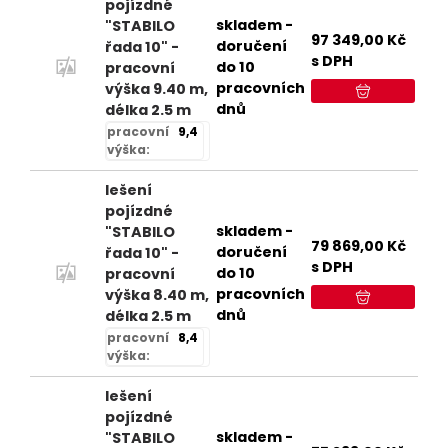
pojízdné
skladem -
"STABILO
97 349,00
Kč
doručení
řada 10" -
s DPH
do 10
pracovní
pracovních
výška 9.40 m,
dnů
délka 2.5 m
pracovní
9,4
výška:
lešení
pojízdné
skladem -
"STABILO
79 869,00
Kč
doručení
řada 10" -
s DPH
do 10
pracovní
pracovních
výška 8.40 m,
dnů
délka 2.5 m
pracovní
8,4
výška:
lešení
pojízdné
skladem -
"STABILO