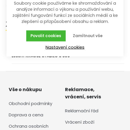
Soubory cookie používáme ke shromažďování a
analýze informací o výkonu a používání webu,
zajištění fungování funkcí ze sociálních médií a ke
zlepšení a přizpůsobení obsahu a reklam.
Zařazení zboží
Povolit cookies
Zamítnout vše
/
/
Dílna a stavba
Žebříky, štafle, schůdky, lešení
Nastavení cookies
/
/
Lešení a plošiny KRAUSE
Lešení KRAUSE Stabilo
Lešení KRAUSE STABILO S 500
Vše o nákupu
Reklamace,
vrácení, servis
Obchodní podmínky
Reklamační řád
Doprava a cena
Vrácení zboží
Ochrana osobních