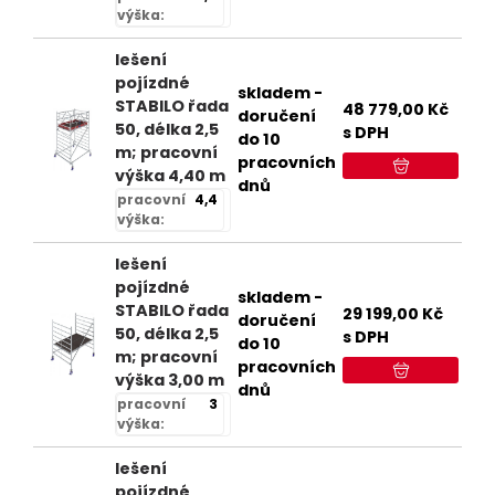
výška:
lešení
pojízdné
skladem -
STABILO řada
48 779,00
Kč
doručení
50, délka 2,5
s DPH
do 10
m; pracovní
pracovních
výška 4,40 m
dnů
pracovní
4,4
výška:
lešení
pojízdné
skladem -
STABILO řada
29 199,00
Kč
doručení
50, délka 2,5
s DPH
do 10
m; pracovní
pracovních
výška 3,00 m
dnů
pracovní
3
výška:
lešení
pojízdné