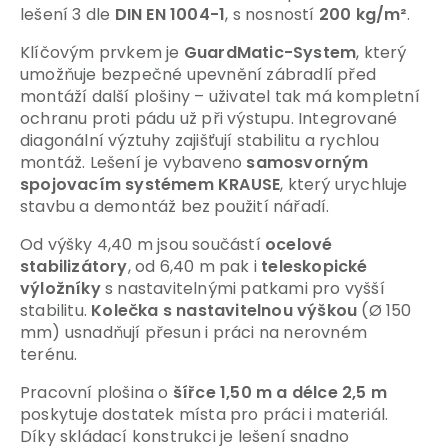
lešení 3 dle
DIN EN 1004-1
, s nosností
200 kg/m²
.
Klíčovým prvkem je
GuardMatic-System
, který
umožňuje bezpečné upevnění zábradlí před
montáží další plošiny – uživatel tak má kompletní
ochranu proti pádu už při výstupu. Integrované
diagonální výztuhy zajišťují stabilitu a rychlou
montáž. Lešení je vybaveno
samosvorným
spojovacím systémem KRAUSE
, který urychluje
stavbu a demontáž bez použití nářadí.
Od výšky 4,40 m jsou součástí
ocelové
stabilizátory
, od 6,40 m pak i
teleskopické
výložníky
s nastavitelnými patkami pro vyšší
stabilitu.
Kolečka s nastavitelnou výškou
(Ø 150
mm) usnad
ňují přesun i práci na nerovném
terénu.
Pracovní plošina o
šířce 1,50 m a délce 2,5 m
poskytuje dostatek místa pro práci i materiál.
Díky skládací konstrukci je lešení snadno