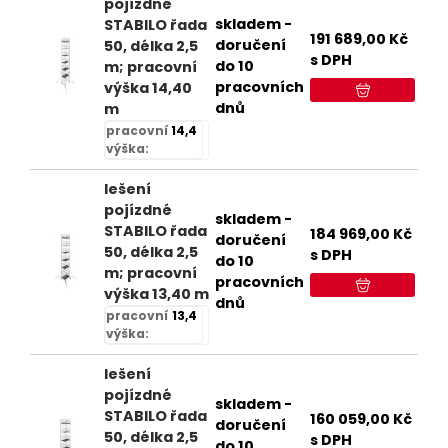
pojízdné
skladem -
STABILO řada
191 689,00
Kč
doručení
50, délka 2,5
s DPH
do 10
m; pracovní
pracovních
výška 14,40
dnů
m
pracovní
14,4
výška:
lešení
pojízdné
skladem -
STABILO řada
184 969,00
Kč
doručení
50, délka 2,5
s DPH
do 10
m; pracovní
pracovních
výška 13,40 m
dnů
pracovní
13,4
výška:
lešení
pojízdné
skladem -
STABILO řada
160 059,00
Kč
doručení
50, délka 2,5
s DPH
do 10