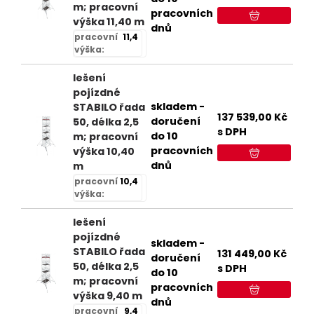
m; pracovní
pracovních
výška 11,40 m
dnů
pracovní
11,4
výška:
lešení
pojízdné
skladem -
STABILO řada
137 539,00
Kč
doručení
50, délka 2,5
s DPH
do 10
m; pracovní
pracovních
výška 10,40
dnů
m
pracovní
10,4
výška:
lešení
pojízdné
skladem -
STABILO řada
131 449,00
Kč
doručení
50, délka 2,5
s DPH
do 10
m; pracovní
pracovních
výška 9,40 m
dnů
pracovní
9,4