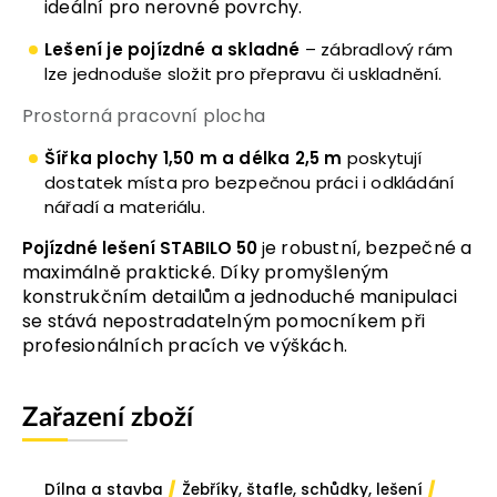
ideální pro nerovné povrchy.
Lešení je pojízdné a skladné
– zábradlový rám
lze jednoduše složit pro přepravu či uskladnění.
Prostorná pracovní plocha
Šířka plochy 1,50 m a délka 2,5 m
poskytují
dostatek místa pro bezpečnou práci i odkládání
nářadí a materiálu.
e robustní, bezpečné a
Pojízdné lešení STABILO 50
j
maximálně praktické. Díky promyšleným
konstrukčním detailům a jednoduché manipulaci
se stává nepostradatelným pomocníkem při
profesionálních pracích ve výškách.
Zařazení zboží
/
/
Dílna a stavba
Žebříky, štafle, schůdky, lešení