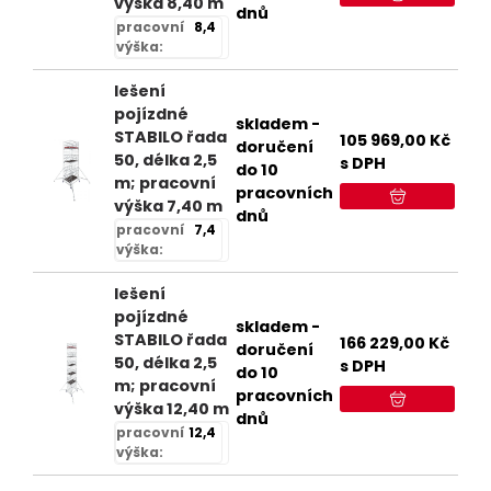
výška 8,40 m
dnů
pracovní
8,4
výška:
lešení
pojízdné
skladem -
STABILO řada
105 969,00
Kč
doručení
50, délka 2,5
s DPH
do 10
m; pracovní
pracovních
výška 7,40 m
dnů
pracovní
7,4
výška:
lešení
pojízdné
skladem -
STABILO řada
166 229,00
Kč
doručení
50, délka 2,5
s DPH
do 10
m; pracovní
pracovních
výška 12,40 m
dnů
pracovní
12,4
výška: