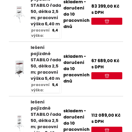
skladem -
STABILO řada
83 399,00
Kč
doručení
50, délka 2,5
s DPH
do 10
m; pracovní
pracovních
výška 6,40 m
dnů
pracovní
6,4
výška:
lešení
pojízdné
skladem -
STABILO řada
67 689,00
Kč
doručení
50, délka 2,5
s DPH
do 10
m; pracovní
pracovních
výška 5,40 m
dnů
pracovní
5,4
výška:
lešení
pojízdné
skladem -
STABILO řada
112 089,00
Kč
doručení
50, délka 2,5
s DPH
do 10
m; pracovní
pracovních