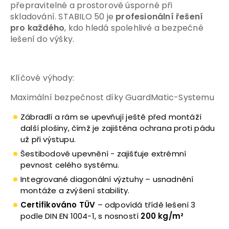
přepravitelné a prostorově úsporné při
skladování. STABILO 50 je
profesionální řešení
pro každého
, kdo hledá spolehlivé a bezpečné
lešení do výšky.
Klíčové výhody:
Maximální bezpečnost díky GuardMatic-Systemu
Zábradlí a rám se upevňují ještě před montáží
další plošiny, čímž je zajištěna ochrana proti pádu
už při výstupu.
Šestibodové upevnění - zajišťuje extrémní
pevnost celého systému.
Integrované diagonální výztuhy – usnadnění
montáže a zvýšení stability.
Certifikováno TÜV
– odpovídá třídě lešení 3
podle DIN EN 1004-1, s nosností
200 kg/m²