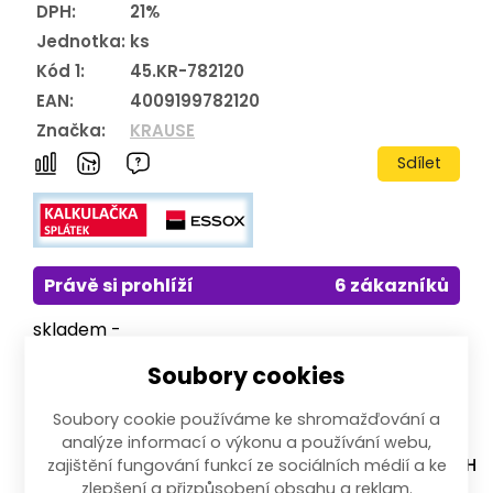
DPH:
21%
Jednotka:
ks
Kód 1:
45.KR-782120
EAN:
4009199782120
Značka:
KRAUSE
Sdílet
Právě si prohlíží
6 zákazníků
skladem -
doručení do 10
Soubory cookies
pracovních
dnů
Soubory cookie používáme ke shromažďování a
191 689,00
Kč
analýze informací o výkonu a používání webu,
–
+
s DPH
zajištění fungování funkcí ze sociálních médií a ke
zlepšení a přizpůsobení obsahu a reklam.