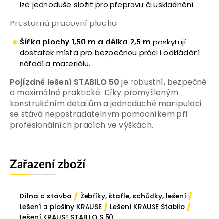
lze jednoduše složit pro přepravu či uskladnění.
Prostorná pracovní plocha
Šířka plochy 1,50 m a délka 2,5 m
poskytují
dostatek místa pro bezpečnou práci i odkládání
nářadí a materiálu.
Pojízdné lešení STABILO 50
j
e robustní, bezpečné
a maximálně praktické. Díky promyšleným
konstrukčním detailům a jednoduché manipulaci
se stává nepostradatelným pomocníkem při
profesionálních pracích ve výškách.
Zařazení zboží
/
/
Dílna a stavba
Žebříky, štafle, schůdky, lešení
/
/
Lešení a plošiny KRAUSE
Lešení KRAUSE Stabilo
Lešení KRAUSE STABILO S 50