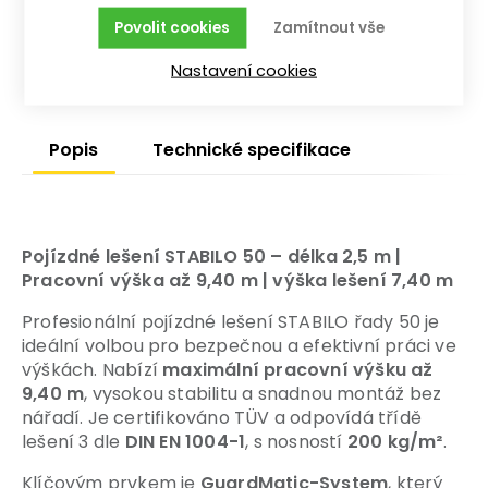
Povolit cookies
Zamítnout vše
skladem - doručení do 10 pracovních dnů
Nastavení cookies
Popis
Technické specifikace
Pojízdné lešení STABILO 50 – délka 2,5 m |
Pracovní výška až 9,40 m
| výška lešení 7,40 m
Profesionální pojízdné lešení STABILO řady 50 je
ideální volbou pro bezpečnou a efektivní práci ve
výškách. Nabízí
maximální pracovní výšku až
9,40 m
, vysokou stabilitu a snadnou montáž bez
nářadí. Je certifikováno TÜV a odpovídá třídě
lešení 3 dle
DIN EN 1004-1
, s nosností
200 kg/m²
.
Klíčovým prvkem je
GuardMatic-System
, který