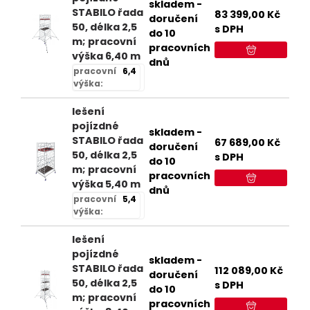
skladem -
STABILO řada
83 399,00
Kč
doručení
50, délka 2,5
s DPH
do 10
m; pracovní
pracovních
výška 6,40 m
dnů
pracovní
6,4
výška:
lešení
pojízdné
skladem -
STABILO řada
67 689,00
Kč
doručení
50, délka 2,5
s DPH
do 10
m; pracovní
pracovních
výška 5,40 m
dnů
pracovní
5,4
výška:
lešení
pojízdné
skladem -
STABILO řada
112 089,00
Kč
doručení
50, délka 2,5
s DPH
do 10
m; pracovní
pracovních