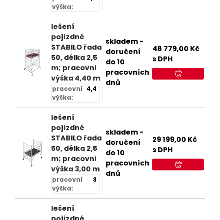
výška:
lešení
pojízdné
skladem -
STABILO řada
48 779,00
Kč
doručení
50, délka 2,5
s DPH
do 10
m; pracovní
pracovních
výška 4,40 m
dnů
pracovní
4,4
výška:
lešení
pojízdné
skladem -
STABILO řada
29 199,00
Kč
doručení
50, délka 2,5
s DPH
do 10
m; pracovní
pracovních
výška 3,00 m
dnů
pracovní
3
výška:
lešení
pojízdné