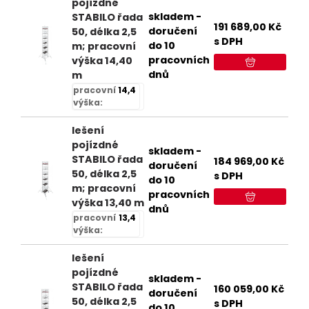
pojízdné
skladem -
STABILO řada
191 689,00
Kč
doručení
50, délka 2,5
s DPH
do 10
m; pracovní
pracovních
výška 14,40
dnů
m
pracovní
14,4
výška:
lešení
pojízdné
skladem -
STABILO řada
184 969,00
Kč
doručení
50, délka 2,5
s DPH
do 10
m; pracovní
pracovních
výška 13,40 m
dnů
pracovní
13,4
výška:
lešení
pojízdné
skladem -
STABILO řada
160 059,00
Kč
doručení
50, délka 2,5
s DPH
do 10