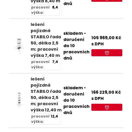
výška 8,40 m
dnů
pracovní
8,4
výška:
lešení
pojízdné
skladem -
STABILO řada
105 969,00
Kč
doručení
50, délka 2,5
s DPH
do 10
m; pracovní
pracovních
výška 7,40 m
dnů
pracovní
7,4
výška:
lešení
pojízdné
skladem -
STABILO řada
166 229,00
Kč
doručení
50, délka 2,5
s DPH
do 10
m; pracovní
pracovních
výška 12,40 m
dnů
pracovní
12,4
výška: