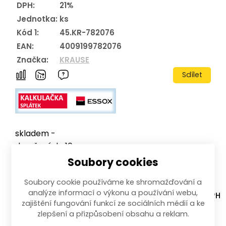
DPH:
21%
Jednotka:
ks
Kód 1:
45.KR-782076
EAN:
4009199782076
Značka:
KRAUSE
Sdílet
skladem -
doručení do 10
pracovních
Soubory cookies
dnů
Soubory cookie používáme ke shromažďování a
131 449,00
Kč
–
+
analýze informací o výkonu a používání webu,
s DPH
zajištění fungování funkcí ze sociálních médií a ke
zlepšení a přizpůsobení obsahu a reklam.
Koupit