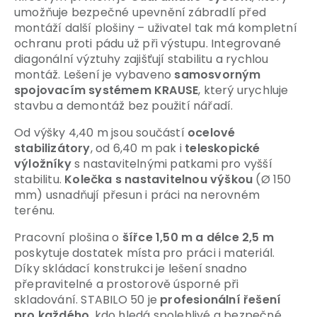
umožňuje bezpečné upevnění zábradlí před
montáží další plošiny – uživatel tak má kompletní
ochranu proti pádu už při výstupu. Integrované
diagonální výztuhy zajišťují stabilitu a rychlou
montáž. Lešení je vybaveno
samosvorným
spojovacím systémem KRAUSE
, který urychluje
stavbu a demontáž bez použití nářadí.
Od výšky 4,40 m jsou součástí
ocelové
stabilizátory
, od 6,40 m pak i
teleskopické
výložníky
s nastavitelnými patkami pro vyšší
stabilitu.
Kolečka s nastavitelnou výškou
(Ø 150
mm) usnad
ňují přesun i práci na nerovném
terénu.
Pracovní plošina o
šířce 1,50 m a délce 2,5 m
poskytuje dostatek místa pro práci i materiál.
Díky skládací konstrukci je lešení snadno
přepravitelné a prostorově úsporné při
skladování. STABILO 50 je
profesionální řešení
pro každého
, kdo hledá spolehlivé a bezpečné