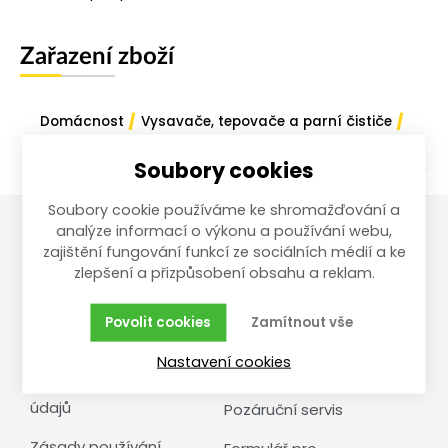
Zařazení zboží
/
/
Domácnost
Vysavače, tepovače a parní čističe
Tepovače a parní čističe
Soubory cookies
Soubory cookie používáme ke shromažďování a
analýze informací o výkonu a používání webu,
zajištění fungování funkcí ze sociálních médií a ke
Vše o nákupu
Reklamace,
zlepšení a přizpůsobení obsahu a reklam.
vrácení, servis
Obchodní podmínky
Povolit cookies
Zamítnout vše
Reklamační řád
Doprava a cena
Nastavení cookies
Vrácení zboží
Ochrana osobních
údajů
Pozáruční servis
Zásady používání