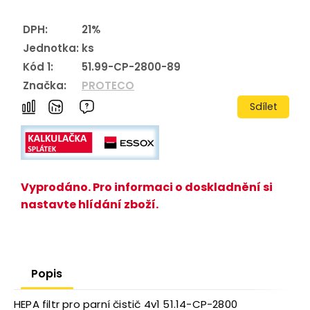
DPH:
21%
Jednotka:
ks
Kód 1:
51.99-CP-2800-89
Značka:
PROTECO
Sdílet
Vyprodáno. Pro informaci o doskladnění si
nastavte hlídání zboží.
Popis
HEPA filtr pro parní čistič 4v1 51.14-CP-2800