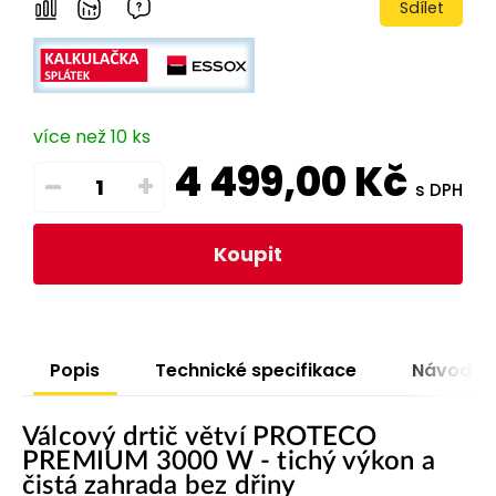
Sdílet
více než 10 ks
4 499,00
Kč
–
+
s DPH
Koupit
Popis
Technické specifikace
Návody
Válcový drtič větví PROTECO
PREMIUM 3000 W - t
ichý výkon a
čistá zahrada bez dřiny