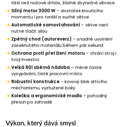
tišší než nožové drtiče, žádné zbytečné vibrace
Silný motor 3000 W
– dostatek krouticího
momentu i pro tvrdší a suché větve
Automatické samovtahování
– větve není
nutné tlačit silou
Zpětný chod (autoreverz)
– snadné uvolnění
zaseknutého materiálu během pár sekund
Ochrana proti přetížení motoru
– chrání stroj i
tvoji investici
Velká 60l sběrná nádoba
– méně časté
vysypávání, čisté pracovní místo
Robustní konstrukce
– kovový blok drticího
mechanismu, vyztužené boky
Kolečka a ergonomické madlo
– pohodlný
přesun po zahradě
Výkon, který dává smysl