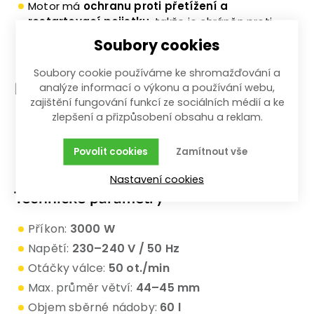
Motor má
ochranu proti přetížení a
restartovací pojistku
, takže je chráněn proti
přehřátí i při náročnější práci
Soubory cookies
Soubory cookie používáme ke shromažďování a
analýze informací o výkonu a používání webu,
Pro koho je ideální?
zajištění fungování funkcí ze sociálních médií a ke
zlepšení a přizpůsobení obsahu a reklam.
Pro majitele rodinných domů a zahrad
Pro pravidelné jarní a podzimní prořezy
Povolit cookies
Zamítnout vše
Nastavení cookies
Technické parametry
Příkon:
3000 W
Napětí:
230–240 V / 50 Hz
Otáčky válce:
50 ot./min
Max. průměr větví:
44–45 mm
Objem sběrné nádoby:
60 l