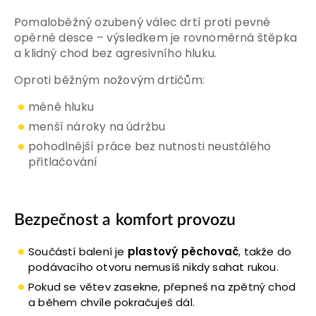
Pomaloběžný ozubený válec drtí proti pevné
opěrné desce – výsledkem je rovnoměrná štěpka
a klidný chod bez agresivního hluku.
Oproti běžným nožovým drtičům:
méně hluku
menší nároky na údržbu
pohodlnější práce bez nutnosti neustálého
přitlačování
Bezpečnost a komfort provozu
Součástí balení je
plastový pěchovač
, takže do
podávacího otvoru nemusíš nikdy sahat rukou.
Pokud se větev zasekne, přepneš na zpětný chod
a během chvíle pokračuješ dál.