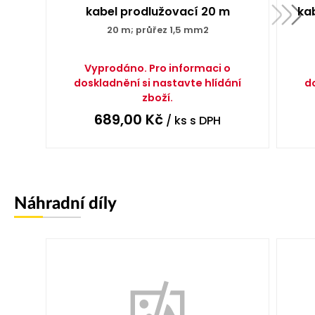
kabel prodlužovací 20 m
ka
20 m; průřez 1,5 mm2
Vyprodáno. Pro informaci o
doskladnění si nastavte hlídání
d
zboží.
689,00
Kč
/ ks
s DPH
Náhradní díly