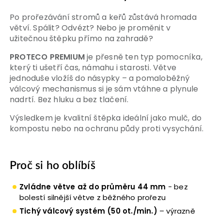
Po prořezávání stromů a keřů zůstává hromada
větví. Spálit? Odvézt?
Nebo je proměnit v
užitečnou štěpku přímo na zahradě?
PROTECO PREMIUM
je přesně ten typ pomocníka,
který ti ušetří čas, námahu i starosti. Větve
jednoduše vložíš do násypky – a pomaloběžný
válcový mechanismus si je sám vtáhne a plynule
nadrtí. Bez hluku a bez tlačení.
Výsledkem je kvalitní štěpka ideální jako mulč, do
kompostu nebo na ochranu půdy proti vysychání.
Proč si ho oblíbíš
Zvládne větve až do průměru 44 mm
- bez
bolestí silnější větve z běžného prořezu
Tichý válcový systém (50 ot./min.)
– výrazně