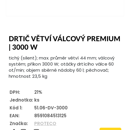
DRTIČ VĚTVÍ VÁLCOVÝ PREMIUM
| 3000 W
tichý (silent); max. průměr větví 44 mm; válcový
systém; příkon 3000 W; otáčky drtícího válce 60
ot/min; objem sběrné nádoby 60 l; pěchovač;
hmotnost 23,5 kg
DPH:
21%
Jednotka:
ks
Kód 1:
51.06-DV-3000
EAN:
8591084513125
Značka:
PROTECO