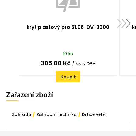
kryt plastový pro 51.06-DV-3000
k
10 ks
305,00
Kč
/ ks
s DPH
Koupit
Zařazení zboží
/
/
Zahrada
Zahradní technika
Drtiče větví