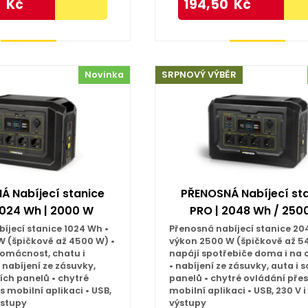
0
Kč
194,50
Kč
Koupit
Koupit
Novinka
SRPNOVÝ VÝBĚR
Á Nabíjecí stanice
PŘENOSNÁ Nabíjecí st
1024 Wh | 2000 W
PRO | 2048 Wh / 250
íjecí stanice 1024 Wh •
Přenosná nabíjecí stanice 20
W (špičkově až 4500 W) •
výkon 2500 W (špičkově až 5
domácnost, chatu i
napájí spotřebiče doma i na 
nabíjení ze zásuvky,
• nabíjení ze zásuvky, auta i 
ních panelů • chytré
panelů • chytré ovládání přes
s mobilní aplikaci • USB,
mobilní aplikaci • USB, 230 V i
ýstupy
výstupy