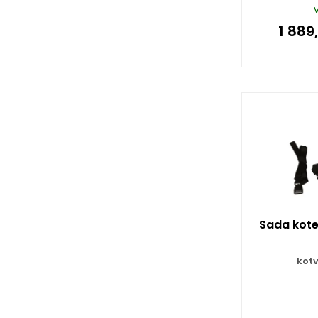
1 889
Sada kote
kotv