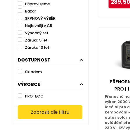
289,5
Připravujeme
Bazar
SRPNOVÝ VÝBĚR
Nejlevněji v ČR
Výhodný set
Záruka 5 let
Záruka 10 let
DOSTUPNOST
Skladem
PŘENOSN
VÝROBCE
PRO | 
PROTECO
Přenosná nab
výkon 2000 
ideální pro 
Zobrazit dle filtru
kempování • 
auta i solár
ovládání pře
230 V i 12V v