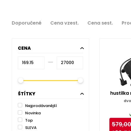
Doporučené
Cena vzest.
Cena sest.
Pro
CENA
–⁠
hustilka
ŠTÍTKY
dvo
Nejprodávanější
Novinka
Top
579,0
SLEVA