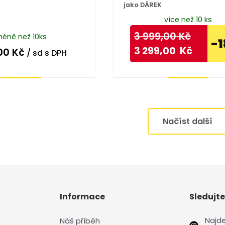
jako DÁREK
více než 10 ks
3 999,00
Kč
éně než 10ks
-
3 299,00
Kč
00
Kč
/ sd
s DPH
Koupit
Koupit
Načíst další
Informace
Sledujte
Najd
Náš příběh