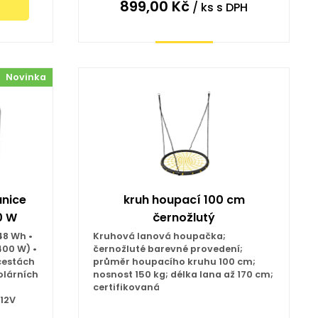
899,00
Kč
/ ks
s DPH
Koupit
Novinka
anice
kruh houpací 100 cm
0 W
černožlutý
48 Wh •
Kruhová lanová houpačka;
400 W) •
černožluté barevné provedení;
cestách
průměr houpacího kruhu 100 cm;
solárních
nosnost 150 kg; délka lana až 170 cm;
certifikovaná
 12V