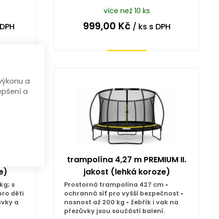
více než 10 ks
999,00
Kč
 DPH
/ ks
s DPH
Koupit
výkonu a
epšení a
UM II.
trampolína 4,27 m PREMIUM II.
e)
jakost (lehká koroze)
kg; s
Prostorná trampolína 427 cm •
pro děti
ochranná síť pro vyšší bezpečnost •
ůvky a
nosnost až 200 kg • žebřík i vak na
přezůvky jsou součástí balení.