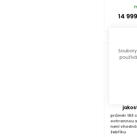
m
14 99
Soubory
používá
trampolín
jakos
průměr 183 c
ochrannou sí
není vhodná 
žebříku