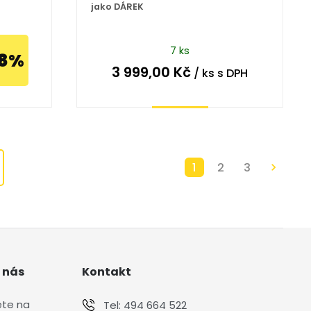
jako DÁREK
7 ks
18%
3 999,00
Kč
/ ks
s DPH
Koupit
1
2
3
 nás
Kontakt
ete na
Tel:
494 664 522