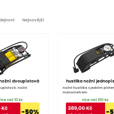
dejnost
Nejnovější
 nožní dvoupístová
hustilka nožní jednopí
upístová; nožní
nožní hustilka s jedním píste
manometrem
více než 10 ks
více než 100 ks
0
Kč
389,00
Kč
-50%
-