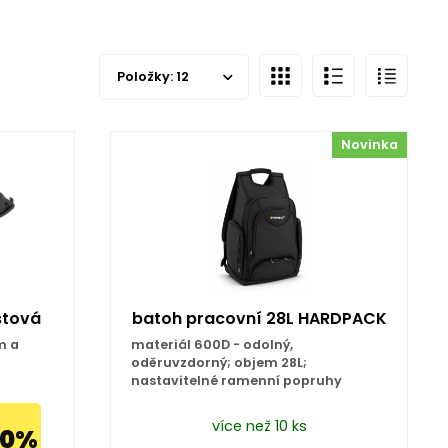
Položky:
12
Novinka
stová
batoh pracovní 28L HARDPACK
m a
materiál 600D - odolný,
oděruvzdorný; objem 28L;
nastavitelné ramenní popruhy
více než 10 ks
50%