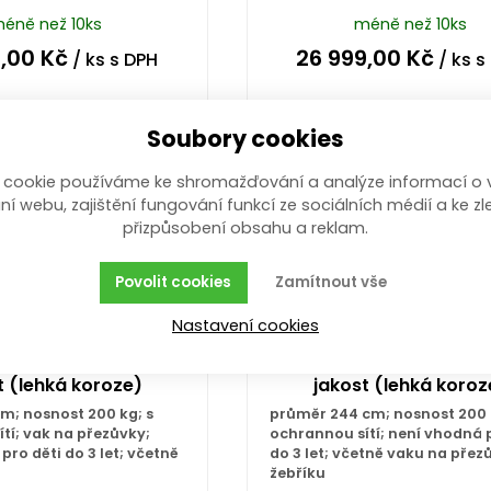
éně než 10ks
méně než 10ks
9,00
Kč
26 999,00
Kč
/ ks
s DPH
/ ks
s
Koupit
Koupit
Soubory cookies
 cookie používáme ke shromažďování a analýze informací o 
ní webu, zajištění fungování funkcí ze sociálních médií a ke zl
přizpůsobení obsahu a reklam.
Povolit cookies
Zamítnout vše
Nastavení cookies
a 1,83 m PREMIUM II.
trampolína 2,44 m PREMI
t (lehká koroze)
jakost (lehká koroz
m; nosnost 200 kg; s
průměr 244 cm; nosnost 200 
tí; vak na přezůvky;
ochrannou sítí; není vhodná 
pro děti do 3 let; včetně
do 3 let; včetně vaku na přez
žebříku