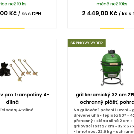
více než 10 ks
méně než 10ks
,00
Kč
2 449,00
Kč
/ ks
s DPH
/ ks
s 
Koupit
Koupit
SRPNOVÝ VÝBĚR
v pro trampolíny 4-
gril keramický 32 cm ZE
dílná
ochranný plášť, pohr
ící sada; 4-dílná
Na grilování, pečení i uzení • g
dřevěné uhlí • teplota 50° - 4
přenosný • stěna silná 2 cm •
grilovací rošt 27 cm • 32 x 57
• hmotnost 22,5 kg • ochrann