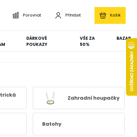
Porovnat
Přihlásit
Košík
DÁRKOVÉ
VŠE ZA
BAZAR
AM
POUKAZY
50%
trická
Zahradní houpačky
Batohy