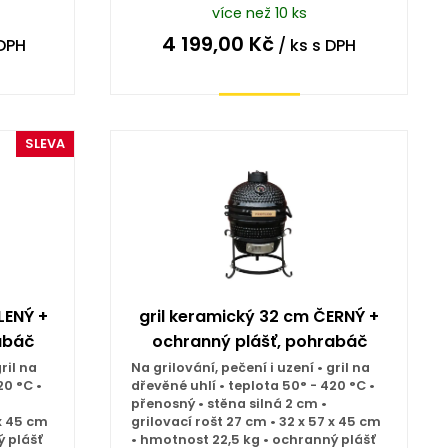
více než 10 ks
4 199,00
Kč
DPH
/ ks
s DPH
Koupit
SLEVA
LENÝ +
gril keramický 32 cm ČERNÝ +
abáč
ochranný plášť, pohrabáč
ril na
Na grilování, pečení i uzení • gril na
20 °C •
dřevěné uhlí • teplota 50° - 420 °C •
přenosný • stěna silná 2 cm •
 x 45 cm
grilovací rošt 27 cm • 32 x 57 x 45 cm
ý plášť
• hmotnost 22,5 kg • ochranný plášť