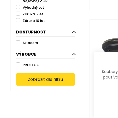
Nejlevněji v ČR
Výhodný set
Záruka 5 let
Záruka 10 let
DOSTUPNOST
Skladem
VÝROBCE
PROTECO
baterie 3
Soubory
p
používá
Zobrazit dle filtru
36 V
7 369