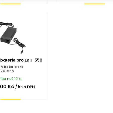
Koupit
Koupit
 baterie pro EKH-550
 V baterie pro
 EKH-550
více než 10 ks
,00
Kč
/ ks
s DPH
Koupit