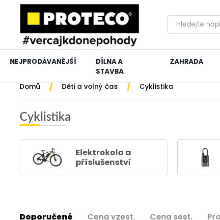
NEJPRODÁVANĚJŠÍ
DÍLNA A
ZAHRADA
STAVBA
/
/
Domů
Děti a volný čas
Cyklistika
Cyklistika
Elektrokola a
příslušenství
Doporučené
Cena vzest.
Cena sest.
Pr