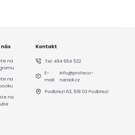
 nás
Kontakt
ete na
Tel:
494 664 522
agramu
E-
info@proteco-
ete na
mail:
naradi.cz
booku
Podbřezí 63, 518 03 Podbřezí
ete na
ube