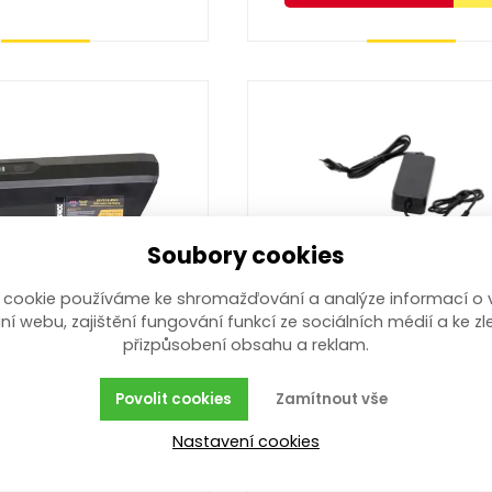
Koupit
Koupit
Soubory cookies
6 V, 10,4 Ah Lithium
nabíječka baterie pro 
 cookie používáme ke shromažďování a analýze informací o 
ro EKH-250
nabíječka 42 V baterie pro
ní webu, zajištění fungování funkcí ze sociálních médií a ke zl
elektrokolo EKH-250
, 10,4 Ah Lithium
přizpůsobení obsahu a reklam.
Povolit cookies
Zamítnout vše
více než 10 ks
více než 10 ks
Nastavení cookies
,00
Kč
1 009,00
Kč
/ ks
s DPH
/ ks
s 