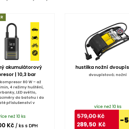
ĚR
ný akumulátorový
hustilka nožní dvoupí
esor | 10,3 bar
dvoupístová; nožní
 kompresor 80 W – až
l/min, 4 režimy huštění,
banky, LED světlo,
ozměry do batohu i do
té příslušenství v
více než 10 ks
579,00
Kč
více než 10 ks
-
289,50
Kč
00
Kč
/ ks
s DPH