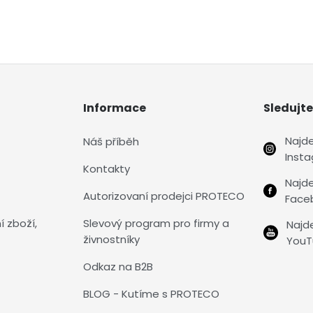
Informace
Sledujte
Najd
Náš příběh
Inst
Kontakty
Najd
Autorizovaní prodejci PROTECO
Face
í zboží,
Slevový program pro firmy a
Najd
živnostníky
YouT
Odkaz na B2B
BLOG - Kutíme s PROTECO