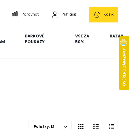
Porovnat
Přihlásit
Košík
DÁRKOVÉ
VŠE ZA
BAZAR
AM
POUKAZY
50%
Položky:
12