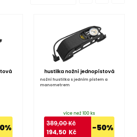
stová
hustilka nožní jednopístová
nožní hustilka s jedním pístem a
manometrem
více než 100 ks
389,00
Kč
50%
-50%
194,50
Kč