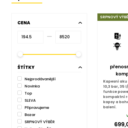
SRPNOVÝ VÝB
CENA
–⁠
přenos
ŠTÍTKY
kompr
Nejprodávanější
Kapesní aku
Novinka
10,3 bar, 35 
funkce power
Top
kompaktní r
SLEVA
kapsy a boha
balení.
Připravujeme
Bazar
SRPNOVÝ VÝBĚR
699,