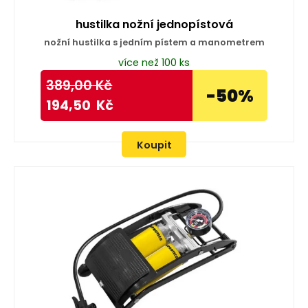
hustilka nožní jednopístová
nožní hustilka s jedním pístem a manometrem
více než 100 ks
389,00
Kč
-50%
194,50
Kč
Koupit