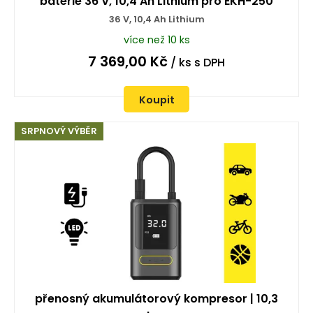
baterie 36 V, 10,4 Ah Lithium pro EKH-250
36 V, 10,4 Ah Lithium
více než 10 ks
7 369,00
Kč
/ ks
s DPH
Koupit
SRPNOVÝ VÝBĚR
přenosný akumulátorový kompresor | 10,3