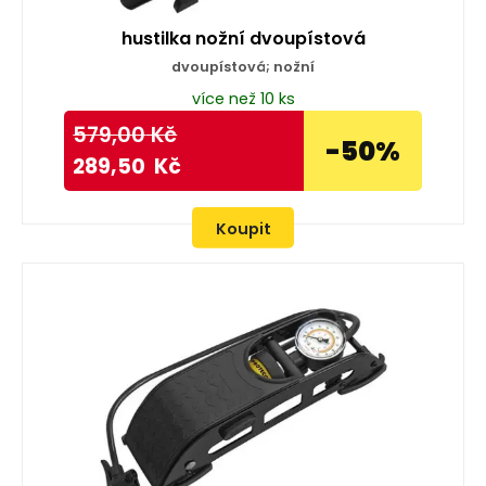
hustilka nožní dvoupístová
dvoupístová; nožní
více než 10 ks
579,00
Kč
-50%
289,50
Kč
Koupit