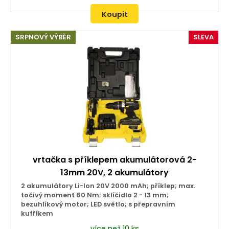
Koupit
SRPNOVÝ VÝBĚR
SLEVA
vrtačka s příklepem akumulátorová 2-
13mm 20V, 2 akumulátory
2 akumulátory Li-Ion 20V 2000 mAh; příklep; max.
točivý moment 60 Nm; sklíčidlo 2 - 13 mm;
bezuhlíkový motor; LED světlo; s přepravním
kufříkem
více než 10 ks