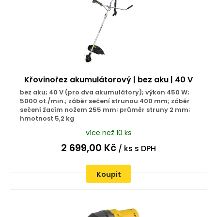
Křovinořez akumulátorový | bez aku | 40 V
bez aku; 40 V (pro dva akumulátory); výkon 450 W;
5000 ot./min.; záběr sečení strunou 400 mm; záběr
sečení žacím nožem 255 mm; průměr struny 2 mm;
hmotnost 5,2 kg
více než 10 ks
2 699,00
Kč
/ ks
s DPH
Koupit