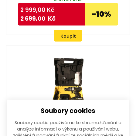
2 999,00
Kč
-10%
2 699,00
Kč
Koupit
Soubory cookies
vrtačka s příklepem akumulátorová 2-
Soubory cookie používáme ke shromažďování a
analýze informací o výkonu a používání webu,
13mm 20V, 1 akumulátor
zajištění fungování funkcí ze sociálních médií a ke