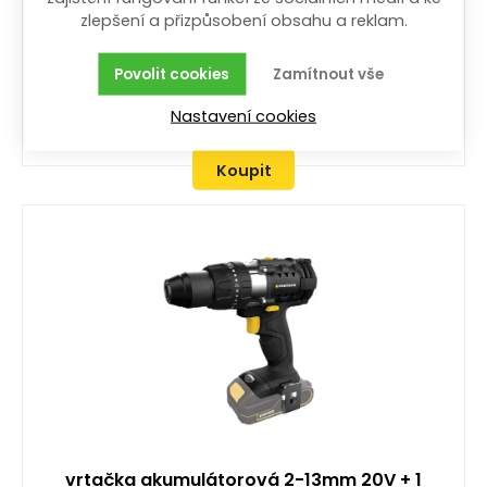
akumulátor Li-ION 20 V 2000 mAh (1ks); příklep; max.
zlepšení a přizpůsobení obsahu a reklam.
točivý moment 60 Nm; sklíčidlo 2 - 13 mm;
bezuhlíkový motor; s přepravním kufříkem
Povolit cookies
Zamítnout vše
méně než 10ks
2 449,00
Kč
/ ks
s DPH
Nastavení cookies
Koupit
vrtačka akumulátorová 2-13mm 20V + 1