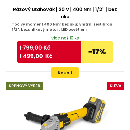
Rázový utahovák | 20 V | 400 Nm | 1/2'' | bez
aku
Točivý moment 400 Nm; bez aku; vnitřní šestihran
1/2"; bezuhlíkový motor ; LED osvětlení
více než 10 ks
1 799,00
Kč
-17%
1 499,00
Kč
Koupit
SRPNOVÝ VÝBĚR
SLEVA