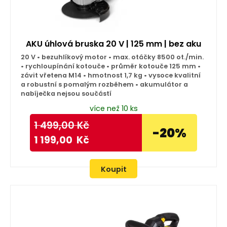
AKU úhlová bruska 20 V | 125 mm | bez aku
20 V • bezuhlíkový motor • max. otáčky 8500 ot./min.
• rychloupínání kotouče • průměr kotouče 125 mm •
závit vřetena M14 • hmotnost 1,7 kg • vysoce kvalitní
a robustní s pomalým rozběhem • akumulátor a
nabíječka nejsou součástí
více než 10 ks
1 499,00
Kč
-20%
1 199,00
Kč
Koupit