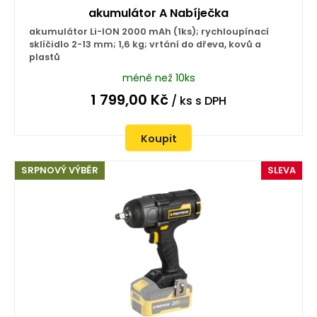
akumulátor A Nabíječka
akumulátor Li-ION 2000 mAh (1ks); rychloupínací
sklíčidlo 2-13 mm; 1,6 kg; vrtání do dřeva, kovů a
plastů
méně než 10ks
1 799,00
Kč
/ ks
s DPH
Koupit
SRPNOVÝ VÝBĚR
SLEVA