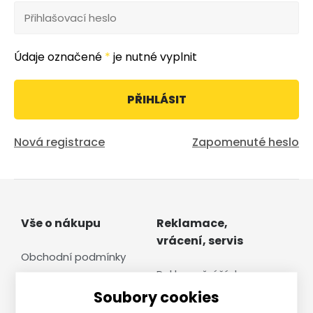
Údaje označené
*
je nutné vyplnit
PŘIHLÁSIT
Nová registrace
Zapomenuté heslo
Vše o nákupu
Reklamace,
vrácení, servis
Obchodní podmínky
Reklamační řád
Doprava a cena
Soubory cookies
Vrácení zboží
Ochrana osobních