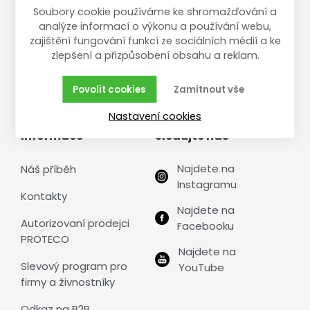
Soubory cookie používáme ke shromažďování a
údajů
Pozáruční servis
analýze informací o výkonu a používání webu,
zajištění fungování funkcí ze sociálních médií a ke
Zásady používání
Formulář pro
zlepšení a přizpůsobení obsahu a reklam.
cookies
reklamace, vrácení
zboží, pozáruční servis
ESSOX - nákup na
Povolit cookies
Zamítnout vše
splátky
Nastavení cookies
Informace
Sledujte nás
Najdete na
Náš příběh
Instagramu
Kontakty
Najdete na
Autorizovaní prodejci
Facebooku
PROTECO
Najdete na
Slevový program pro
YouTube
firmy a živnostníky
Odkaz na B2B