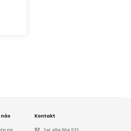
 nás
Kontakt
ete na
Tel:
494 664 522