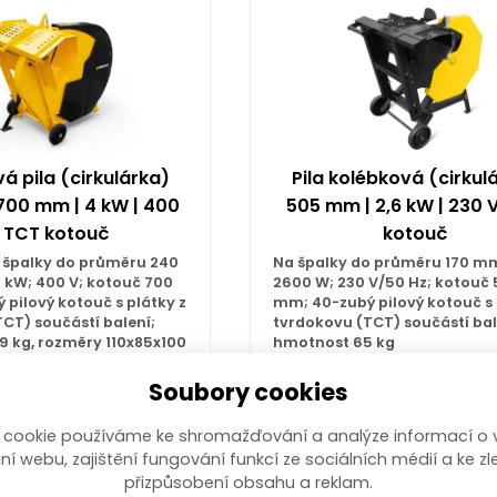
á pila (cirkulárka)
Pila kolébková (cirkul
700 mm | 4 kW | 400
505 mm | 2,6 kW | 230 
, TCT kotouč
kotouč
 špalky do průměru 240
Na špalky do průměru 170 m
 kW; 400 V; kotouč 700
2600 W; 230 V/50 Hz; kotouč
pilový kotouč s plátky z
mm; 40-zubý pilový kotouč s 
CT) součástí balení;
tvrdokovu (TCT) součástí bal
9 kg, rozměry 110x85x100
hmotnost 65 kg
Vyprodáno. Pro informa
Soubory cookies
doskladnění si nastavte h
éně než 10ks
zboží.
 cookie používáme ke shromažďování a analýze informací o 
9,00
Kč
11 499,00
Kč
/ ks
s DPH
/ ks
s
ní webu, zajištění fungování funkcí ze sociálních médií a ke zl
přizpůsobení obsahu a reklam.