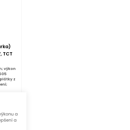
árka)
V, TCT
m; výkon
 505
plátky z
ení;
ci o
lídání
výkonu a
 DPH
epšení a