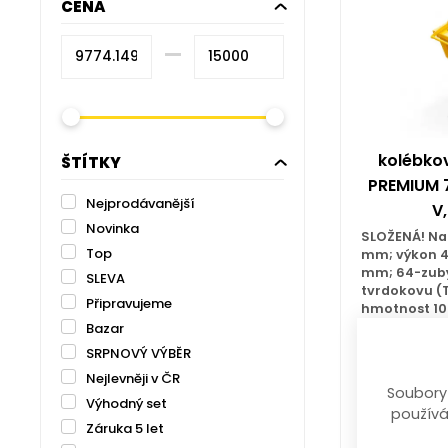
CENA
–⁠
kolébkov
ŠTÍTKY
PREMIUM 
Nejprodávanější
V
Novinka
SLOŽENÁ! Na
Top
mm; výkon 4
mm; 64-zubý 
SLEVA
tvrdokovu (T
Připravujeme
hmotnost 10
cm
Bazar
SRPNOVÝ VÝBĚR
Nejlevněji v ČR
m
Soubory
Výhodný set
14 99
používá
Záruka 5 let