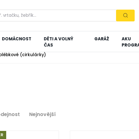
DOMÁCNOST
DĚTI A VOLNÝ
GARÁŽ
AKU
ČAS
PROGR
kolébkové (cirkulárky)
odejnost
Nejnovější
ĚR