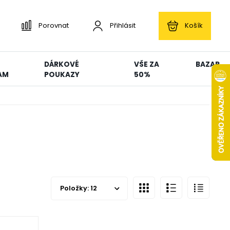
Porovnat
Přihlásit
Košík
DÁRKOVÉ
VŠE ZA
BAZAR
AM
POUKAZY
50%
Položky:
12