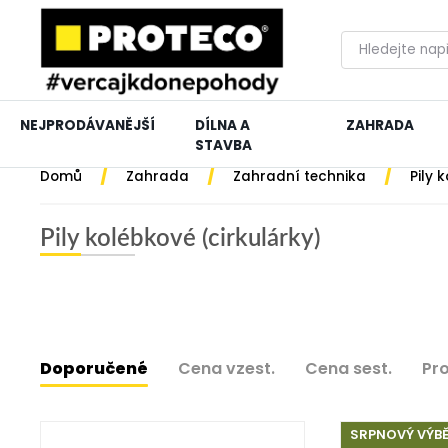
NEJPRODÁVANĚJŠÍ
DÍLNA A
ZAHRADA
STAVBA
/
/
/
Domů
Zahrada
Zahradní technika
Pily 
Pily kolébkové (cirkulárky)
Doporučené
Cena vzest.
Cena sest.
Pr
SRPNOVÝ VÝB