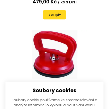
479,00
Kč
/ ks
s DPH
Koupit
přísavka na sklo a opravu karoserií nosnost
Soubory cookies
50 kg
nosnost 50 kg
Soubory cookie používáme ke shromažďování a
více než 100 ks
analýze informací o výkonu a používání webu,