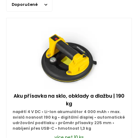
Doporučené
Aku přísavka na sklo, obklady a dlažbu | 190
kg
napětí 4 V DC • Li-Ion akumulátor 4 000 mAh • max.
svislá nosnost 190 kg • digitální displej • automatické
udržování podtlaku • průměr přísavky 225 mm •
nabíjení přes USB-C • hmotnost 1,3 kg
více než 10 ks