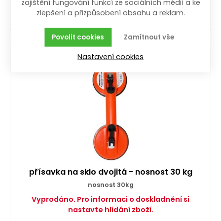
zajištění fungování funkcí ze sociálních médií a ke
109,00
Kč
/ ks
s DPH
zlepšení a přizpůsobení obsahu a reklam.
Koupit
Povolit cookies
Zamítnout vše
Nastavení cookies
přísavka na sklo dvojitá - nosnost 30 kg
nosnost 30kg
Vyprodáno. Pro informaci o doskladnění si
nastavte hlídání zboží.