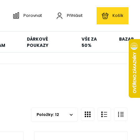
Porovnat
Přihlásit
Košík
DÁRKOVÉ
VŠE ZA
BAZAR
AM
POUKAZY
50%
Položky:
12