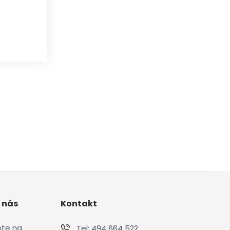
 nás
Kontakt
ete na
Tel:
494 664 522