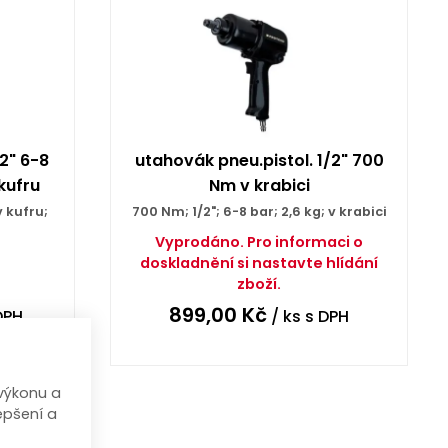
2" 6-8
utahovák pneu.pistol. 1/2" 700
kufru
Nm v krabici
v kufru;
700 Nm; 1/2"; 6-8 bar; 2,6 kg; v krabici
Vyprodáno. Pro informaci o
doskladnění si nastavte hlídání
zboží.
899,00
Kč
DPH
/ ks
s DPH
výkonu a
epšení a