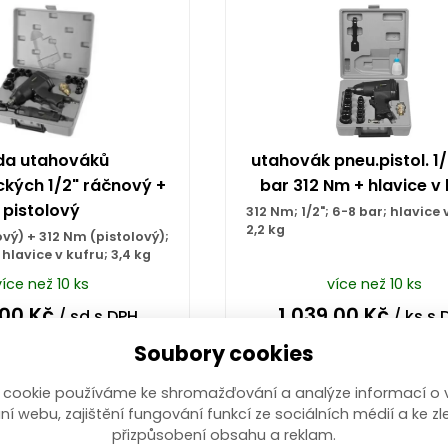
da utahováků
utahovák pneu.pistol. 1/
kých 1/2" ráčnový +
bar 312 Nm + hlavice v 
pistolový
312 Nm; 1/2"; 6-8 bar; hlavice 
2,2 kg
vý) + 312 Nm (pistolový);
; hlavice v kufru; 3,4 kg
více než 10 ks
více než 10 ks
,00
Kč
1 039,00
Kč
/ sd
s DPH
/ ks
s 
Soubory cookies
Koupit
Koupit
 cookie používáme ke shromažďování a analýze informací o 
ní webu, zajištění fungování funkcí ze sociálních médií a ke zl
přizpůsobení obsahu a reklam.