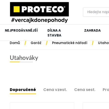
NEJPRODÁVANĚJŠÍ
DÍLNA A
ZAHRADA
STAVBA
/
/
/
Domů
Garáž
Pneumatické nářadí
Utaho
Utahováky
Doporučené
Cena vzest.
Cena sest.
Pr