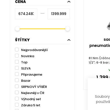
CENA
–⁠
sa
ŠTÍTKY
pneumatic
Nejprodávanější
Novinka
81 Nm (ráčno
Top
1/2"; 6-8 bar
SLEVA
Připravujeme
1 399
Bazar
SRPNOVÝ VÝBĚR
Nejlevněji v ČR
Soubory
Výhodný set
používá
Záruka 5 let