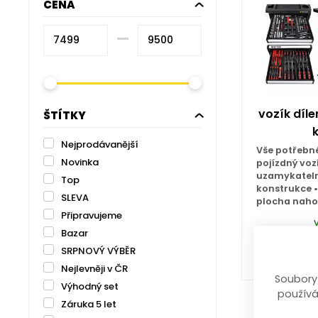
CENA
–⁠
vozík díle
ŠTÍTKY
Nejprodávanější
Vše potřebn
Novinka
pojízdný vozí
uzamykateln
Top
konstrukce •
SLEVA
plocha naho
Připravujeme
Bazar
9 499
SRPNOVÝ VÝBĚR
Nejlevněji v ČR
Soubory
Výhodný set
používá
Záruka 5 let