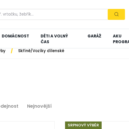
DOMÁCNOST
DĚTI A VOLNÝ
GARÁŽ
AKU
ČAS
PROGR
/
vby
Skříně/Vozíky dílenské
odejnost
Nejnovější
SRPNOVÝ VÝBĚR