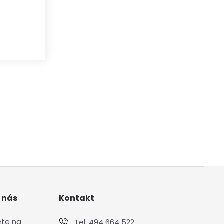
 nás
Kontakt
ete na
Tel:
494 664 522