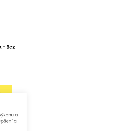
k - Bez
6%
výkonu a
epšení a