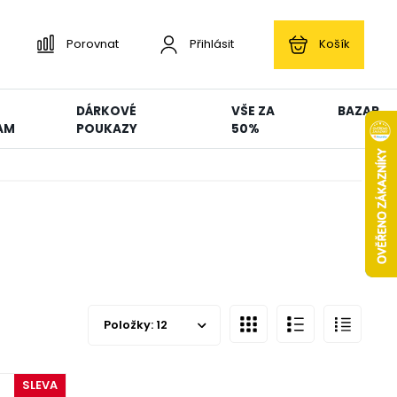
Porovnat
Přihlásit
Košík
DÁRKOVÉ
VŠE ZA
BAZAR
AM
POUKAZY
50%
Položky:
12
SLEVA