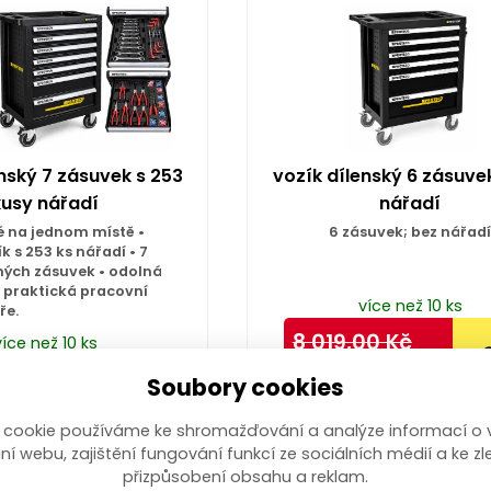
nský 7 zásuvek s 253
vozík dílenský 6 zásuve
kusy nářadí
nářadí
é na jednom místě •
6 zásuvek; bez nářadí
k s 253 ks nářadí • 7
ých zásuvek • odolná
 praktická pracovní
více než 10 ks
ře.
8 019,00
Kč
více než 10 ks
-
7 499,00
Kč
,00
Kč
/ ks
s DPH
Soubory cookies
 cookie používáme ke shromažďování a analýze informací o 
Koupit
Koupit
ní webu, zajištění fungování funkcí ze sociálních médií a ke zl
přizpůsobení obsahu a reklam.