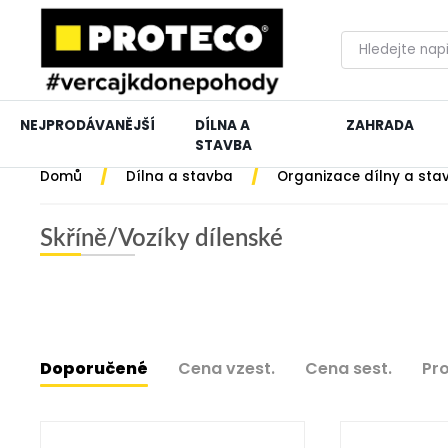
NEJPRODÁVANĚJŠÍ
DÍLNA A
ZAHRADA
STAVBA
/
/
Domů
Dílna a stavba
Organizace dílny a sta
Skříně/Vozíky dílenské
Doporučené
Cena vzest.
Cena sest.
Pr