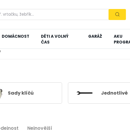
DOMÁCNOST
DĚTI A VOLNÝ
GARÁŽ
AKU
ČAS
PROGR
e
Sady klíčů
Jednotlivé
odejnost
Nejnovější