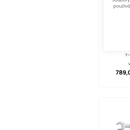
Soubory
používá
sada 
(8,10,
7-
789,