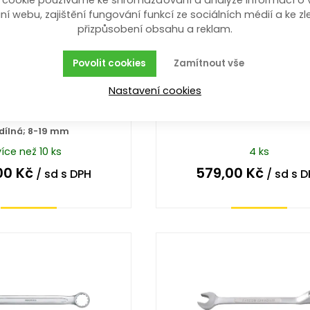
 cookie používáme ke shromažďování a analýze informací o 
ní webu, zajištění fungování funkcí ze sociálních médií a ke zl
přizpůsobení obsahu a reklam.
Povolit cookies
Zamítnout vše
klíčů ráčnových
sada klíčů zástrčných 
Nastavení cookies
kloubových
kul. 9 dílů na klipu, bar.
12,13,14,17,19mm)
9-dílná; 1,5-10 mm; 6HR s k
dílná; 8-19 mm
více než 10 ks
4 ks
00
Kč
579,00
Kč
/ sd
s DPH
/ sd
s D
Koupit
Koupit