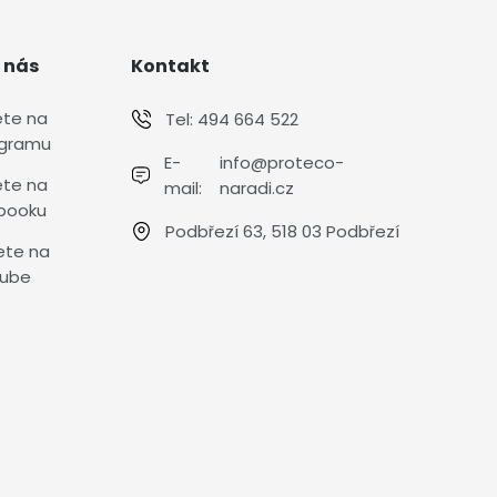
 nás
Kontakt
ete na
Tel:
494 664 522
agramu
E-
info@proteco-
ete na
mail:
naradi.cz
booku
Podbřezí 63, 518 03 Podbřezí
ete na
ube