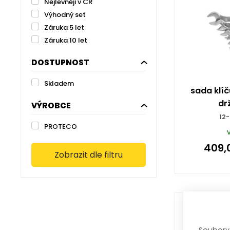
Nejlevněji v ČR
Výhodný set
Záruka 5 let
Záruka 10 let
DOSTUPNOST
Skladem
sada klíč
dr
VÝROBCE
12
PROTECO
409,
Zobrazit dle filtru