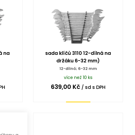
á na
sada klíčů 3110 12-dílná na
držáku 6-32 mm)
12-dílná; 6-32 mm
více než 10 ks
639,00
Kč
PH
/ sd
s DPH
Koupit