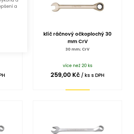
výkonu a
epšení a
6HR s
klíč ráčnový očkoplochý 30
značení
mm CrV
uličkou
30 mm; CrV
více než 20 ks
259,00
Kč
PH
/ ks
s DPH
Koupit