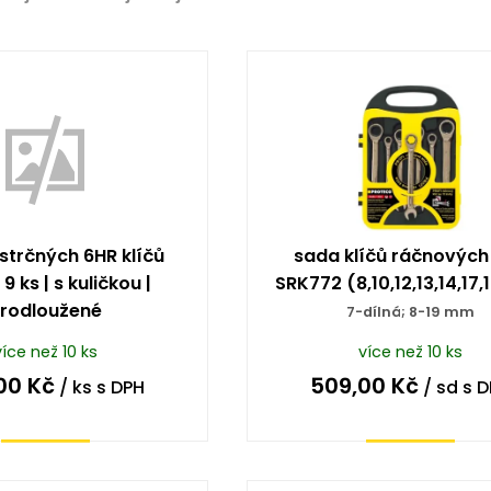
strčných 6HR klíčů
sada klíčů ráčnových
 9 ks | s kuličkou |
SRK772 (8,10,12,13,14,17
rodloužené
7-dílná; 8-19 mm
více než 10 ks
více než 10 ks
00
Kč
509,00
Kč
/ ks
s DPH
/ sd
s D
Koupit
Koupit