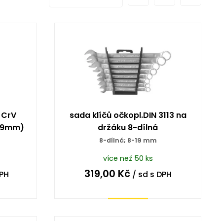
 CrV
sada klíčů očkopl.DIN 3113 na
,19mm)
držáku 8-dílná
8-dílná; 8-19 mm
více než 50 ks
319,00
Kč
PH
/ sd
s DPH
Koupit