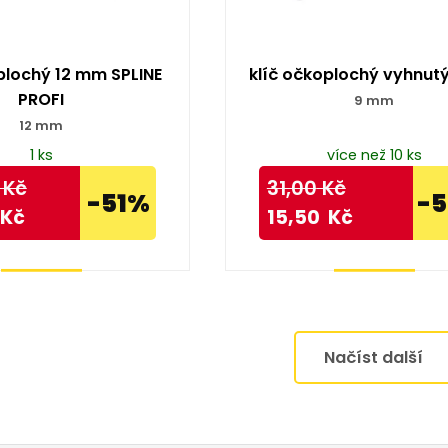
plochý 12 mm SPLINE
klíč očkoplochý vyhnut
PROFI
9 mm
12 mm
1 ks
více než 10 ks
Kč
31,00
Kč
-51%
-
Kč
15,50
Kč
Koupit
Koupit
Načíst další