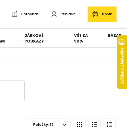
Porovnat
Přihlásit
Košík
DÁRKOVÉ
VŠE ZA
BAZAR
AM
POUKAZY
50%
Položky:
12