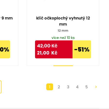
ý 9 mm
klíč očkoplochý vyhnutý 12
mm
12 mm
více než 10 ks
42,00
Kč
50%
-51%
21,00
Kč
Koupit
1
2
3
4
5