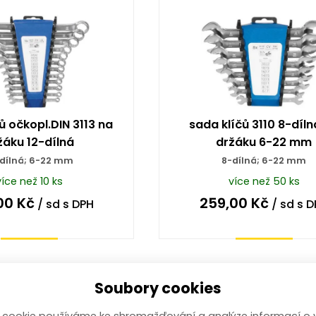
ů očkopl.DIN 3113 na
sada klíčů 3110 8-díln
žáku 12-dílná
držáku 6-22 mm
-dílná; 6-22 mm
8-dílná; 6-22 mm
více než 10 ks
více než 50 ks
00
Kč
259,00
Kč
/ sd
s DPH
/ sd
s D
Koupit
Koupit
Soubory cookies