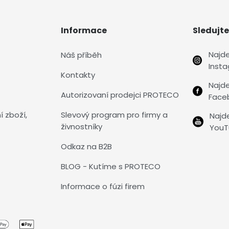
Informace
Sledujte
Najd
Náš příběh
Inst
Kontakty
Najd
Autorizovaní prodejci PROTECO
Face
í zboží,
Slevový program pro firmy a
Najd
živnostníky
YouT
Odkaz na B2B
BLOG - Kutíme s PROTECO
Informace o fúzi firem