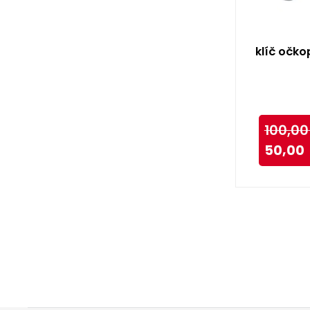
klíč očko
100,00
50,00