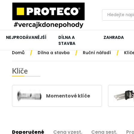
NEJPRODÁVANĚJŠÍ
DÍLNA A
ZAHRADA
STAVBA
/
/
/
Domů
Dílna a stavba
Ruční nářadí
Klíč
Klíče
Momentové klíče
Doporučené
Cena vzest.
Cena sest.
Pr