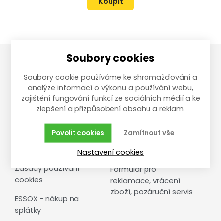
Koupit
Soubory cookies
Vše o nákupu
Reklamace,
Soubory cookie používáme ke shromažďování a
vrácení, servis
analýze informací o výkonu a používání webu,
zajištění fungování funkcí ze sociálních médií a ke
Obchodní podmínky
zlepšení a přizpůsobení obsahu a reklam.
Reklamační řád
Doprava a cena
Vrácení zboží
Povolit cookies
Zamítnout vše
Ochrana osobních
údajů
Pozáruční servis
Nastavení cookies
Zásady používání
Formulář pro
cookies
reklamace, vrácení
zboží, pozáruční servis
ESSOX - nákup na
splátky