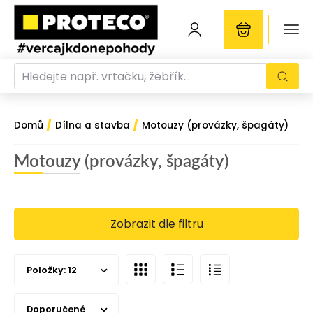
/
/
Domů
Dílna a stavba
Motouzy (provázky, špagáty)
Motouzy (provázky, špagáty)
Zobrazit dle filtru
Položky:
12
Doporučené