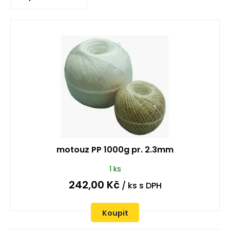
motouz PP 1000g pr. 2.3mm
1 ks
242,00
Kč
/ ks
s DPH
Koupit