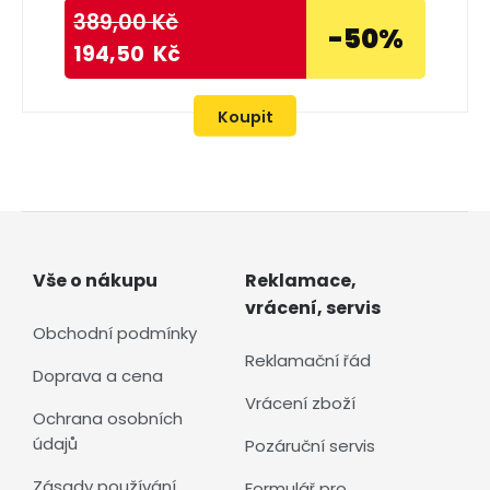
389,00
Kč
-50%
194,50
Kč
Koupit
Vše o nákupu
Reklamace,
vrácení, servis
Obchodní podmínky
Reklamační řád
Doprava a cena
Vrácení zboží
Ochrana osobních
údajů
Pozáruční servis
Zásady používání
Formulář pro