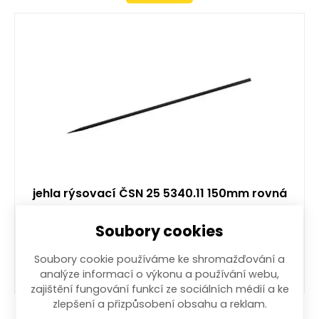
jehla rýsovací ČSN 25 5340.11 150mm rovná
Vyprodáno. Pro informaci o doskladnění si
Soubory cookies
nastavte hlídání zboží.
48,20
Kč
/ ks
s DPH
Soubory cookie používáme ke shromažďování a
analýze informací o výkonu a používání webu,
zajištění fungování funkcí ze sociálních médií a ke
zlepšení a přizpůsobení obsahu a reklam.