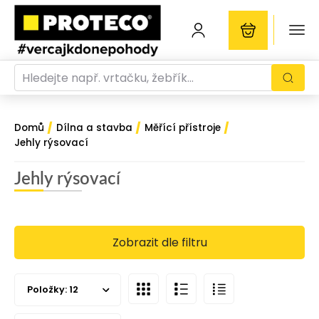
/
/
/
Domů
Dílna a stavba
Měřící přístroje
Jehly rýsovací
Jehly rýsovací
Zobrazit dle filtru
Položky:
12