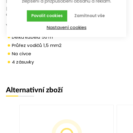
kabel lze při plném rozvinutí připojit spotřebič o
zlepšení a přizpůsobení obsahu a reklam.
příkonu až 3 kW. Po navinutí kabelu je cívka velmi
dobře skladovatelná.
Povolit cookies
Zamítnout vše
Výhody a charakteristikcé znaky
Nastavení cookies
Délka kabelu 50 m
Průřez vodičů 1,5 mm2
Na cívce
4 zásuvky
Alternativní zboží