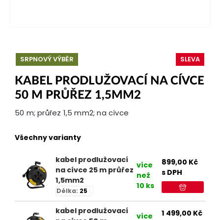
SRPNOVÝ VÝBĚR
SLEVA
KABEL PRODLUŽOVACÍ NA CÍVCE
50 M PRŮŘEZ 1,5MM2
50 m; průřez 1,5 mm2; na cívce
Všechny varianty
kabel prodlužovací
899,00
Kč
více
na cívce 25 m průřez
s DPH
než
1,5mm2
10 ks
Délka:
25
kabel prodlužovací
1 499,00
Kč
více