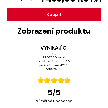
s DPH
Koupit
Zobrazení produktu
VYNIKAJÍCÍ
PROTECO kabel
prodlužovací na cívce 50 m
průřez 1,5mm2 42.18-
KAB025-4C
5
/
5
Průměrné Hodnocení