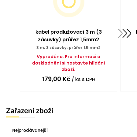
kabel prodlužovací 3 m (3
zásuvky) průřez 1,5mm2
3 m; 3 zásuvky; průřez 1.5 mm2
Vyprodáno. Pro informaci o
doskladnění si nastavte hlídání
zboží.
179,00
Kč
/ ks
s DPH
Zařazení zboží
Nejprodávanější