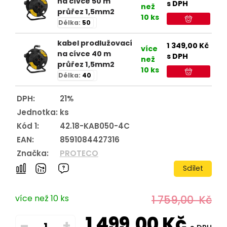
na cívce 50 m
s DPH
než
průřez 1,5mm2
10 ks
Délka:
50
kabel prodlužovací
1 349,00
Kč
více
na cívce 40 m
s DPH
než
průřez 1,5mm2
10 ks
Délka:
40
DPH:
21%
Jednotka:
ks
Kód 1:
42.18-KAB050-4C
EAN:
8591084427316
Značka:
PROTECO
Sdílet
více než 10 ks
1 759,00
Kč
1 499,00
Kč
–
+