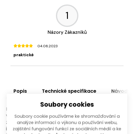
1
Názory Zákazníků
04.08.2023
praktické
Popis
Technické specifikace
Návody
Soubory cookies
Prodlužovací kabel 50 m na cívce o průřezu
vodičů 1,5 mm² je určen pro vnitřní použití. 4-
Soubory cookie používáme ke shromažďování a
zásuvka a tepelná pojistka proti přetížení jsou
analýze informací o výkonu a používání webu,
integrovány v navíjecí cívce. Na prodlužovací
zajištění fungování funkcí ze sociálních médií a ke