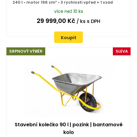
240 l • motor 196 cm³ • 3 rychlosti vpřed + 1 vzad
více než 10 ks
29 999,00
Kč
/ ks
s DPH
Koupit
SRPNOVÝ VÝBĚR
SLEVA
Stavební kolečko 90 l | pozink | bantamové
kolo