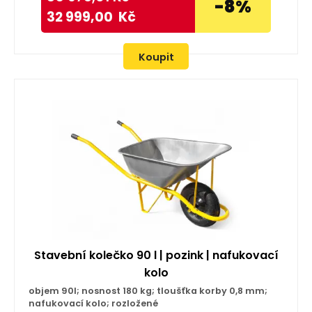
-8%
32 999,00
Kč
Koupit
Stavební kolečko 90 l | pozink | nafukovací
kolo
objem 90l; nosnost 180 kg; tloušťka korby 0,8 mm;
nafukovací kolo; rozložené