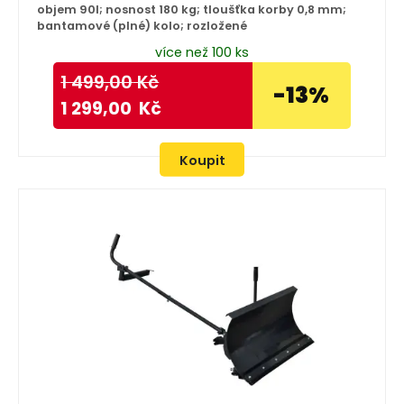
objem 90l; nosnost 180 kg; tloušťka korby 0,8 mm;
bantamové (plné) kolo; rozložené
více než 100 ks
1 499,00
Kč
-13%
1 299,00
Kč
Koupit