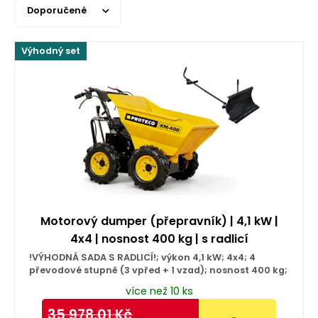
Doporučené
Výhodný set
Motorový dumper (přepravník) | 4,1 kW |
4x4 | nosnost 400 kg | s radlicí
!VÝHODNÁ SADA S RADLICÍ!; výkon 4,1 kW; 4x4; 4
převodové stupně (3 vpřed + 1 vzad); nosnost 400 kg;
více než 10 ks
35 978,01
Kč