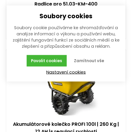
Radlice pro 51.03-KM-400
Soubory cookies
více než 20 ks
5 979,00
Kč
/ ks
s DPH
Soubory cookie používáme ke shromažďování a
analýze informací o výkonu a používání webu,
zajištění fungování funkcí ze sociálních médií a ke
Koupit
zlepšení a přizpůsobení obsahu a reklam.
Povolit cookies
Zamítnout vše
Nastavení cookies
Akumulátorové kolečko PROFI 100l | 260 Kg |
12 AH |s regulací rychlosti