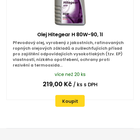
Olej Hitegear H 80W-90, 1l
Převodový olej, vyrobený z jakostních, rafinovaných
ropných olejových základů a zušlechťujících přísad
pro zajištění odpovídajících vysokotlakých (tzv. EP)
vlastností, nízkého opotřebení, ochrany proti
rezivění a termooxida...
více než 20 ks
219,00
Kč
/ ks
s DPH
Koupit