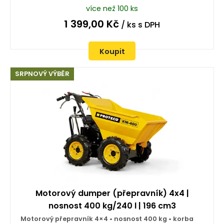
více než 100 ks
1 399,00
Kč
/ ks
s DPH
Koupit
SRPNOVÝ VÝBĚR
Motorový dumper (přepravník) 4x4 |
nosnost 400 kg/240 l | 196 cm3
Motorový přepravník 4×4 • nosnost 400 kg • korba