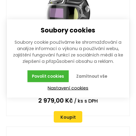
Soubory cookies
Soubory cookie používáme ke shromažďování a
analýze informací o výkonu a používání webu,
zajištění fungování funkcí ze sociálních médií a ke
kukla svářečská samostmívací P3000D
zlepšení a přizpůsobení obsahu a reklam.
DIGITAL
P3000D; zatmavení DIN 5-13; optická třída (EN379):
Povolit cookies
Zamítnout vše
1/1/1/1; zorné pole 98x62 mm; výměnná baterie
CR2450
Nastavení cookies
6 ks
2 979,00
Kč
/ ks
s DPH
Koupit