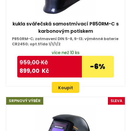
kukla svářečská samostmívací P850RM-C s
karbonovým potiskem
P850RM-C; zatmavení DIN 5-8, 9-13; výměnné baterie
CR2450; opt.třída 1/1/1/2
více než 10 ks
959,00
Kč
-6%
899,00
Kč
Koupit
SRPNOVÝ VÝBĚR
SLEVA