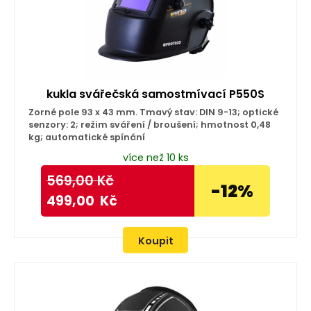
kukla svářečská samostmívací P550S
Zorné pole 93 x 43 mm. Tmavý stav: DIN 9-13; optické
senzory: 2; režim sváření / broušení; hmotnost 0,48
kg; automatické spínání
více než 10 ks
569,00
Kč
-12%
499,00
Kč
Koupit