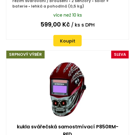
režim svařování / broušení • 2 senzory • solár +
baterie • lehká a pohodlná (0,5 kg)
více než 10 ks
599,00
Kč
/ ks
s DPH
Koupit
SRPNOVÝ VÝBĚR
SLEVA
kukla svářečská samostmívací P850RM-
RED