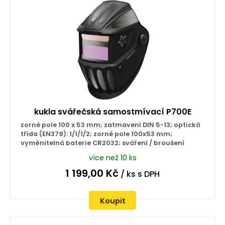
kukla svářečská samostmívací P700E
zorné pole 100 x 53 mm; zatmavení DIN 5-13; optická
třída (EN379): 1/1/1/2; zorné pole 100x53 mm;
vyměnitelná baterie CR2032; sváření / broušení
více než 10 ks
1 199,00
Kč
/ ks
s DPH
Koupit