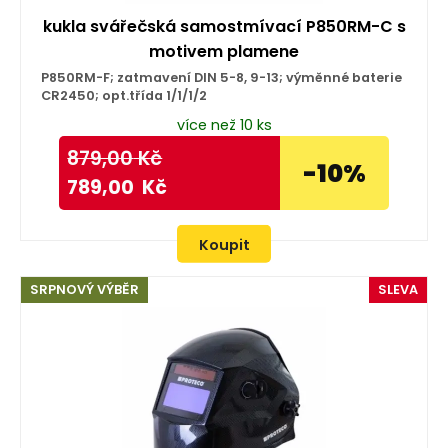
kukla svářečská samostmívací P850RM-C s
motivem plamene
P850RM-F; zatmavení DIN 5-8, 9-13; výměnné baterie
CR2450; opt.třída 1/1/1/2
více než 10 ks
879,00
Kč
-10%
789,00
Kč
Koupit
SRPNOVÝ VÝBĚR
SLEVA