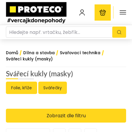
/
/
/
Domů
Dílna a stavba
Svařovací technika
Svářecí kukly (masky)
Svářecí kukly (masky)
Folie, kříže
Svářečky
Zobrazit dle filtru