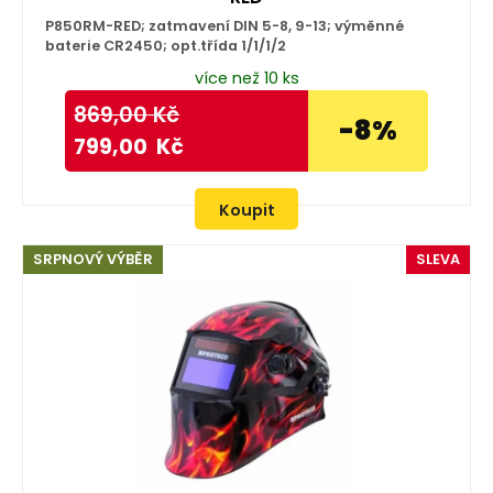
P850RM-RED; zatmavení DIN 5-8, 9-13; výměnné
baterie CR2450; opt.třída 1/1/1/2
více než 10 ks
869,00
Kč
-8%
799,00
Kč
Koupit
SRPNOVÝ VÝBĚR
SLEVA