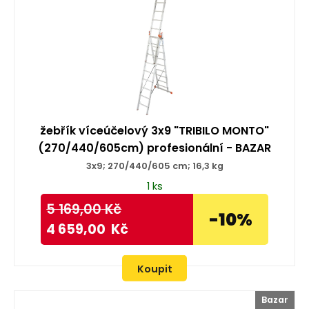
žebřík víceúčelový 3x9 "TRIBILO MONTO"
(270/440/605cm) profesionální - BAZAR
3x9; 270/440/605 cm; 16,3 kg
1 ks
5 169,00
Kč
-10%
4 659,00
Kč
Koupit
Bazar