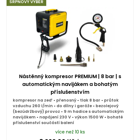
SRPNOVÝ VÝBĚR
Nástěnný kompresor PREMIUM | 8 bar | s
automatickým navijákem a bohatým
příslušenstvím
kompresor na zeď • přenosný • tlak 8 bar • průtok
vzduchu 260 l/min • do dílny i garáže • bezolejový
(bezúdržbový) provoz • 9 m hadice s automatickým
navijákem • napájení 230 V • výkon 1500 W • bohaté
příslušenství součástí balení
více než 10 ks