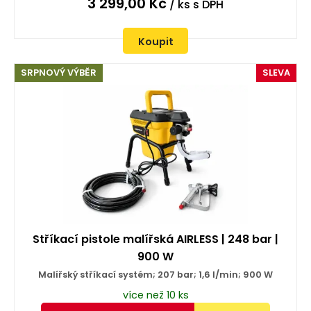
3 299,00
Kč
/ ks
s DPH
Koupit
SRPNOVÝ VÝBĚR
SLEVA
Stříkací pistole malířská AIRLESS | 248 bar |
900 W
Malířský stříkací systém; 207 bar; 1,6 l/min; 900 W
více než 10 ks