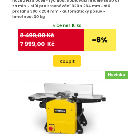
nože z HSS oceli • rychlost hoblovací hřídele 8500 ot.
za min. • stůl pro srovnávání 920 x 264 mm • stůl
protahu 380 x 254 mm • automatický posuv •
hmotnost 30 kg
více než 10 ks
8 499,00
Kč
-6%
7 999,00
Kč
Koupit
Novinka