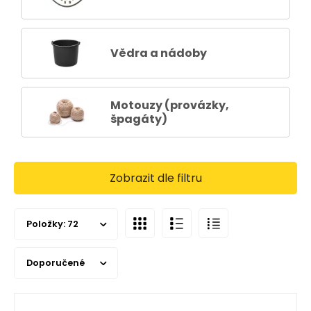
Vědra a nádoby
Motouzy (provázky,
špagáty)
Zobrazit dle filtru
Položky:
72
Doporučené