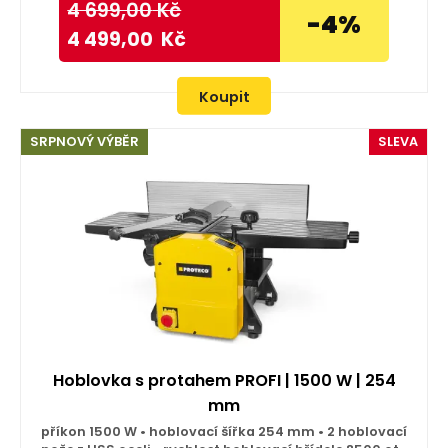
4 699,00
Kč
-4%
4 499,00
Kč
Koupit
SRPNOVÝ VÝBĚR
SLEVA
Hoblovka s protahem PROFI | 1500 W | 254
mm
příkon 1500 W • hoblovací šířka 254 mm • 2 hoblovací