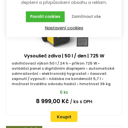
zlepšení a přizpůsobení obsahu a reklam.
Povolit cookies
Zamítnout vše
Nastavení cookies
Vysoušeč zdiva | 50 l / den | 725 W
odvlhčovací výkon 50 l / 24 h • příkon 725 W •
ovládácí panel s digitálním displejem • automatické
odmražování • elektronický hygrostat • časovač
zapnutí / vypnutí • nádoba na kondenzát 5,7 l •
možnost trvalého odvodu hadicí • hmotnost 36 kg
6 ks
8 999,00
Kč
/ ks
s DPH
Koupit