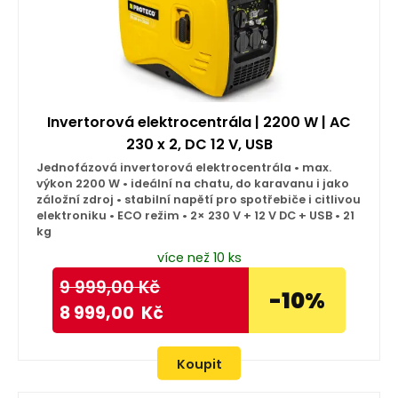
Invertorová elektrocentrála | 2200 W | AC
230 x 2, DC 12 V, USB
Jednofázová invertorová elektrocentrála • max.
výkon 2200 W • ideální na chatu, do karavanu i jako
záložní zdroj • stabilní napětí pro spotřebiče i citlivou
elektroniku • ECO režim • 2× 230 V + 12 V DC + USB • 21
kg
více než 10 ks
9 999,00
Kč
-10%
8 999,00
Kč
Koupit