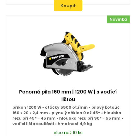
Koupit
Novinka
Ponorná pila 160 mm | 1200 W | s vodící
lištou
příkon 1200 W • otáčky 5500 ot./min • pilový kotouč
160 x 20 x 2,4 mm • plynulý náklon 0 až 45° • hloubka
řezu při 45° - 45 mm • hloubka řezu při 90° - 55 mm •
vodící lišta součástí • hmotnost 4,9 kg
více než 10 ks