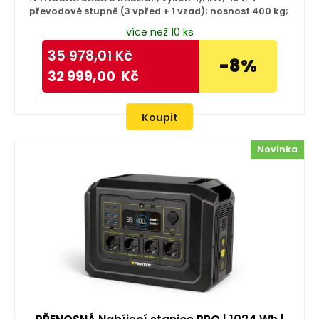
převodové stupně (3 vpřed + 1 vzad); nosnost 400 kg;
více než 10 ks
35 978,01
Kč
-8%
32 999,00
Kč
Koupit
Novinka