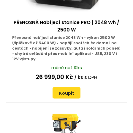
PŘENOSNÁ Nabíjecí stanice PRO | 2048 Wh /
2500 W
Přenosná nabíjecí stanice 2048 Wh • výkon 2500 W
(špičkově až 5400 W) • napájí spotřebiče doma i na
cestách • nabíjení ze zásuvky, auta i solárních panelů
• chytré ovládání přes mobilní aplikaci • USB, 230 V i
12V výstupy
méně než 10ks
26 999,00
Kč
/ ks
s DPH
Koupit