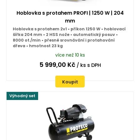
Hoblovka s protahem PROFI | 1250 W | 204
mm
Hoblovka s protahem 2v1 • příkon 1250 W • hoblovací
šířka 204 mm • 2 HSS nože • automatický posuv •
8000 ot./min • přesné srovnávání i protahování
dřeva • hmotnost 23 kg
více než 10 ks
5 999,00
Kč
/ ks
s DPH
Koupit
Výhodný set