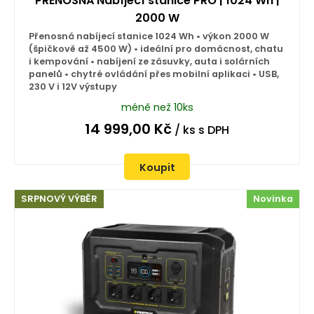
PŘENOSNÁ Nabíjecí stanice PRO | 1024 Wh |
2000 W
Přenosná nabíjecí stanice 1024 Wh • výkon 2000 W
(špičkově až 4500 W) • ideální pro domácnost, chatu
i kempování • nabíjení ze zásuvky, auta i solárních
panelů • chytré ovládání přes mobilní aplikaci • USB,
230 V i 12V výstupy
méně než 10ks
14 999,00
Kč
/ ks
s DPH
Koupit
SRPNOVÝ VÝBĚR
Novinka