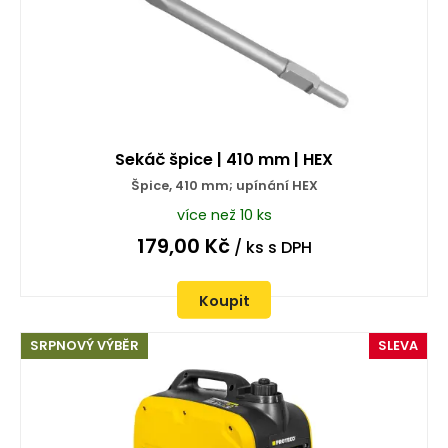
Sekáč špice | 410 mm | HEX
Špice, 410 mm; upínání HEX
více než 10 ks
179,00
Kč
/ ks
s DPH
Koupit
SRPNOVÝ VÝBĚR
SLEVA