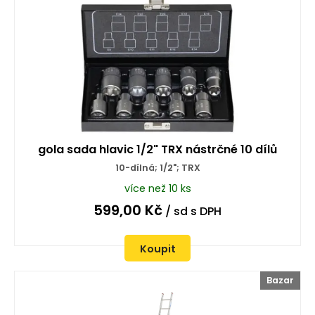
gola sada hlavic 1/2" TRX nástrčné 10 dílů
10-dílná; 1/2"; TRX
více než 10 ks
599,00
Kč
/ sd
s DPH
Koupit
Bazar