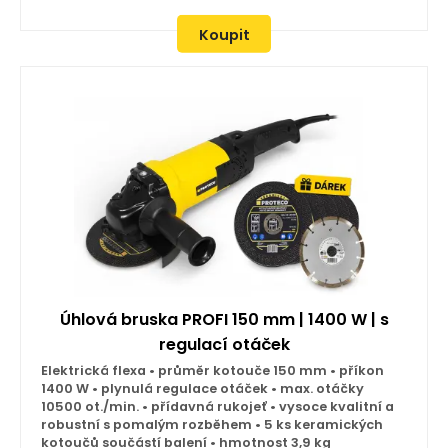
Koupit
Úhlová bruska PROFI 150 mm | 1400 W | s
regulací otáček
Elektrická flexa • průměr kotouče 150 mm • příkon
1400 W • plynulá regulace otáček • max. otáčky
10500 ot./min. • přídavná rukojeť • vysoce kvalitní a
robustní s pomalým rozběhem • 5 ks keramických
kotoučů součástí balení • hmotnost 3,9 kg