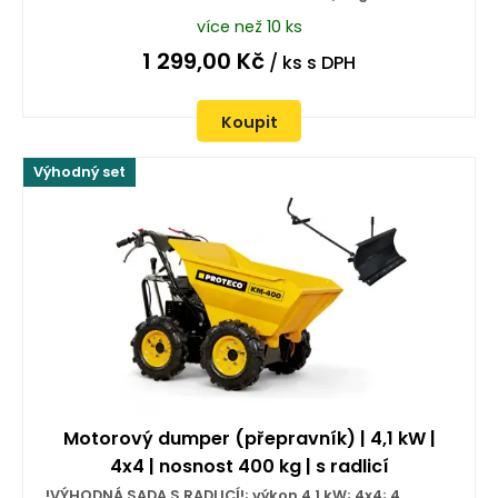
více než 10 ks
1 299,00
Kč
/ ks
s DPH
Koupit
Výhodný set
Motorový dumper (přepravník) | 4,1 kW |
4x4 | nosnost 400 kg | s radlicí
!VÝHODNÁ SADA S RADLICÍ!; výkon 4,1 kW; 4x4; 4