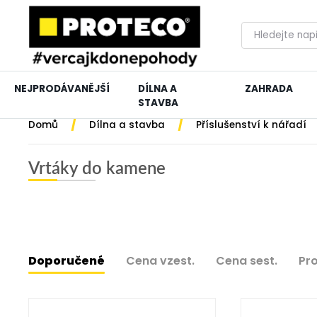
NEJPRODÁVANĚJŠÍ
DÍLNA A
ZAHRADA
STAVBA
/
/
Domů
Dílna a stavba
Příslušenství k nářadí
Vrtáky do kamene
Doporučené
Cena vzest.
Cena sest.
Pr