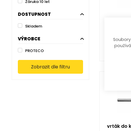
Záruka 10 let
DOSTUPNOST
vrták do
Skladem
6 x 100
v
VÝROBCE
Soubory
22,
používá
PROTECO
Zobrazit dle filtru
vrták do 