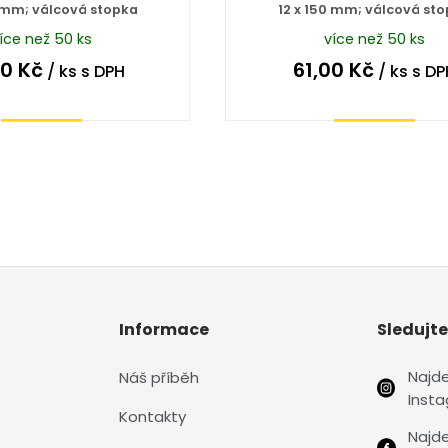
0 mm; válcová stopka
12 x 150 mm; válcová st
íce než 50 ks
více než 50 ks
00
Kč
61,00
Kč
/ ks
s DPH
/ ks
s DP
Koupit
Koupit
Informace
Sledujte
Najd
Náš příběh
Inst
Kontakty
Najd