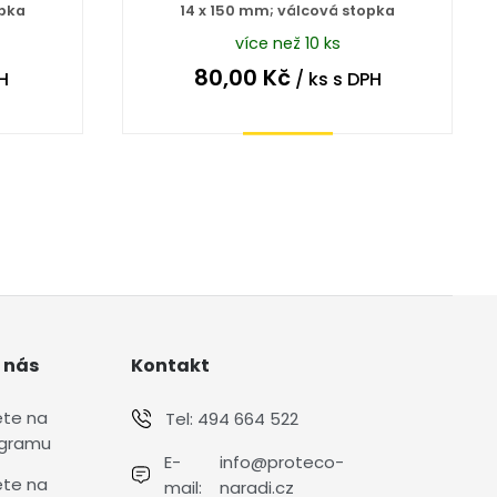
opka
14 x 150 mm; válcová stopka
více než 10 ks
80,00
Kč
H
/ ks
s DPH
Koupit
 nás
Kontakt
ete na
Tel:
494 664 522
agramu
E-
info@proteco-
ete na
mail:
naradi.cz