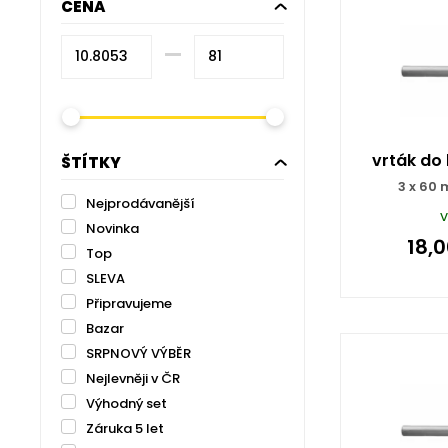
CENA
–⁠
vrták do
ŠTÍTKY
3 x 60
Nejprodávanější
v
Novinka
18,
Top
SLEVA
Připravujeme
Bazar
SRPNOVÝ VÝBĚR
Nejlevněji v ČR
Výhodný set
Záruka 5 let