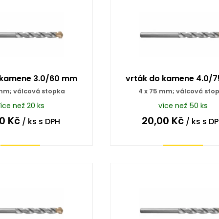
 kamene 3.0/60 mm
vrták do kamene 4.0/
 mm; válcová stopka
4 x 75 mm; válcová sto
íce než 20 ks
více než 50 ks
00
Kč
20,00
Kč
/ ks
s DPH
/ ks
s D
Koupit
Koupit