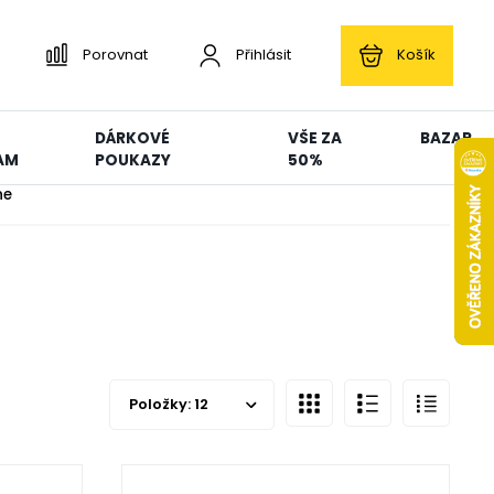
Porovnat
Přihlásit
Košík
DÁRKOVÉ
VŠE ZA
BAZAR
AM
POUKAZY
50%
ne
Položky:
12