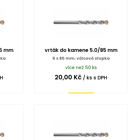
75 mm
vrták do kamene 5.0/85 mm
pka
5 x 85 mm; válcová stopka
více než 50 ks
20,00
Kč
PH
/ ks
s DPH
Koupit