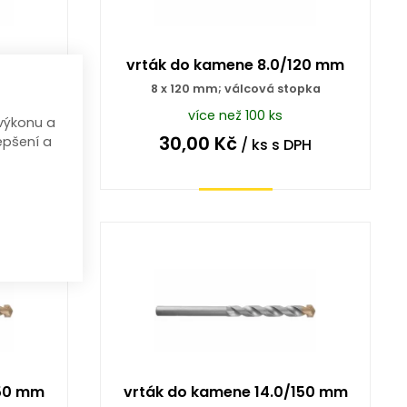
100 mm
vrták do kamene 8.0/120 mm
pka
8 x 120 mm; válcová stopka
více než 100 ks
výkonu a
30,00
Kč
epšení a
PH
/ ks
s DPH
Koupit
150 mm
vrták do kamene 14.0/150 mm