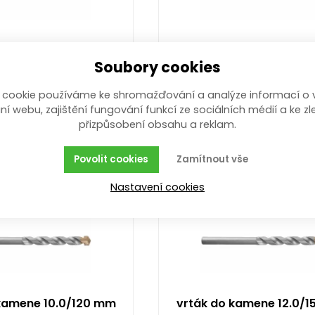
 kamene 6.0/100 mm
vrták do kamene 7.0/
Soubory cookies
 mm; válcová stopka
7 x 100 mm; válcová sto
íce než 100 ks
více než 10 ks
 cookie používáme ke shromažďování a analýze informací o 
00
Kč
25,00
Kč
ní webu, zajištění fungování funkcí ze sociálních médií a ke zl
/ ks
s DPH
/ ks
s D
přizpůsobení obsahu a reklam.
Koupit
Koupit
Povolit cookies
Zamítnout vše
Nastavení cookies
kamene 10.0/120 mm
vrták do kamene 12.0/