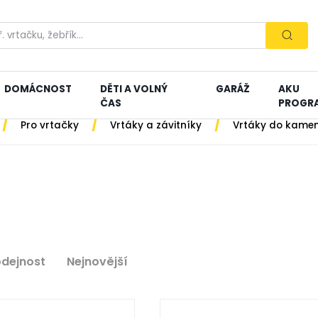
DOMÁCNOST
DĚTI A VOLNÝ
GARÁŽ
AKU
ČAS
PROGR
/
/
/
Pro vrtačky
Vrtáky a závitníky
Vrtáky do kame
odejnost
Nejnovější