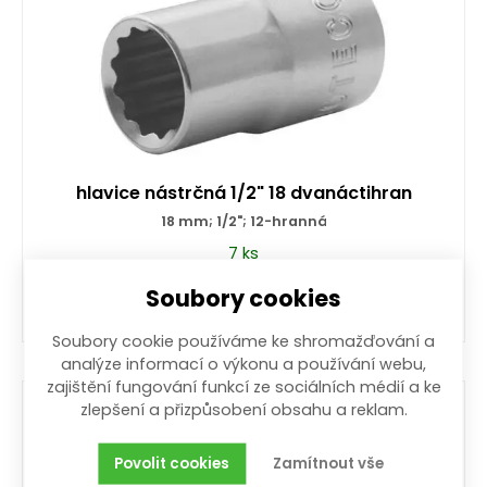
hlavice nástrčná 1/2" 18 dvanáctihran
18 mm; 1/2"; 12-hranná
7 ks
45,00
Kč
/ ks
s DPH
Soubory cookies
Soubory cookie používáme ke shromažďování a
Koupit
analýze informací o výkonu a používání webu,
zajištění fungování funkcí ze sociálních médií a ke
zlepšení a přizpůsobení obsahu a reklam.
Povolit cookies
Zamítnout vše