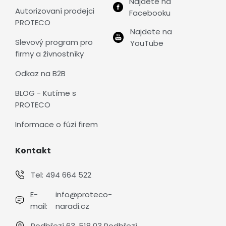
Najdete na
Autorizovaní prodejci
Facebooku
PROTECO
Najdete na
Slevový program pro
YouTube
firmy a živnostníky
Odkaz na B2B
BLOG - Kutíme s
PROTECO
Informace o fúzi firem
Kontakt
Tel:
494 664 522
E-
info@proteco-
mail:
naradi.cz
Podbřezí 63, 518 03 Podbřezí