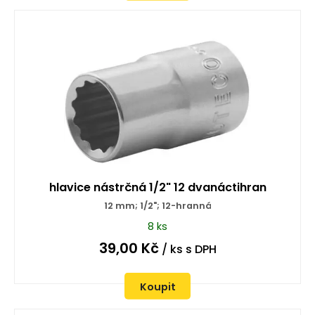
hlavice nástrčná 1/2" 12 dvanáctihran
12 mm; 1/2"; 12-hranná
8 ks
39,00
Kč
/ ks
s DPH
Koupit