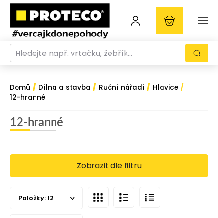
/
/
/
/
Domů
Dílna a stavba
Ruční nářadí
Hlavice
12-hranné
12-hranné
Zobrazit dle filtru
Položky:
12