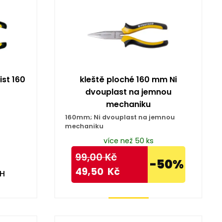
ist 160
kleště ploché 160 mm Ni
dvouplast na jemnou
mechaniku
160mm; Ni dvouplast na jemnou
mechaniku
více než 50 ks
99,00
Kč
-50%
49,50
Kč
PH
Koupit