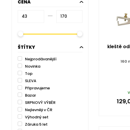
CENA
–⁠
kleště od
ŠTÍTKY
Nejprodávanější
160 
Novinka
Top
SLEVA
Připravujeme
v
Bazar
129,
SRPNOVÝ VÝBĚR
Nejlevněji v ČR
Výhodný set
Záruka 5 let