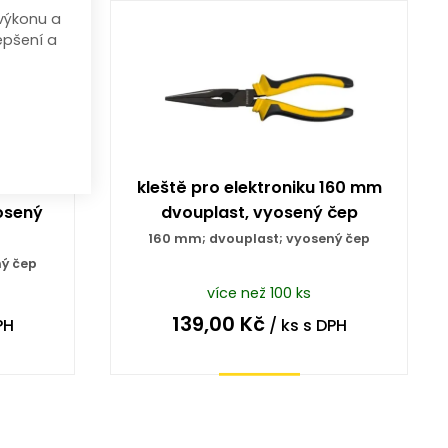
výkonu a
epšení a
160 mm
kleště pro elektroniku 160 mm
osený
dvouplast, vyosený čep
160 mm; dvouplast; vyosený čep
ý čep
více než 100 ks
139,00
Kč
PH
/ ks
s DPH
Koupit