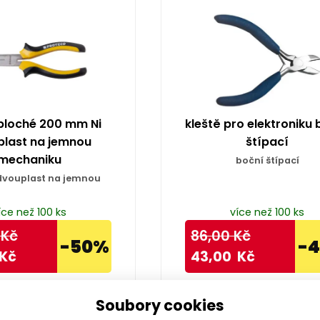
 ploché 200 mm Ni
kleště pro elektroniku 
last na jemnou
štípací
mechaniku
boční štípací
dvouplast na jemnou
íce než 100 ks
více než 100 ks
Kč
86,00
Kč
-50%
-
Kč
43,00
Kč
Soubory cookies
Koupit
Koupit