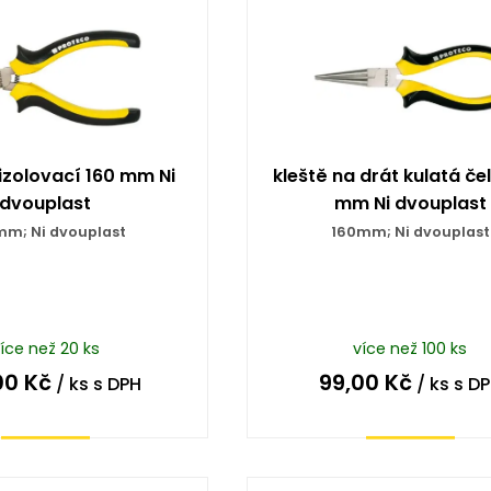
izolovací 160 mm Ni
kleště na drát kulatá čel
dvouplast
mm Ni dvouplast
mm; Ni dvouplast
160mm; Ni dvouplast
íce než 20 ks
více než 100 ks
00
Kč
99,00
Kč
/ ks
s DPH
/ ks
s D
Koupit
Koupit