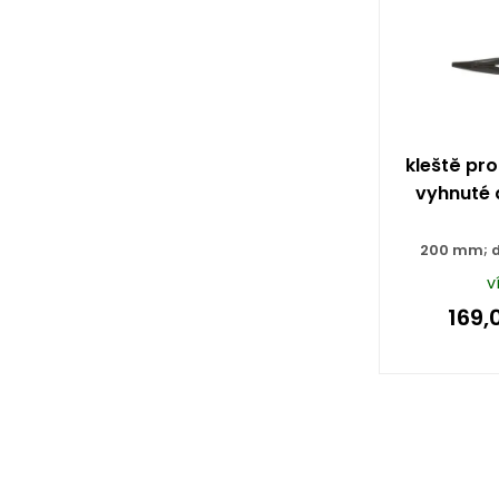
kleště pr
vyhnuté 
200 mm; d
v
169,