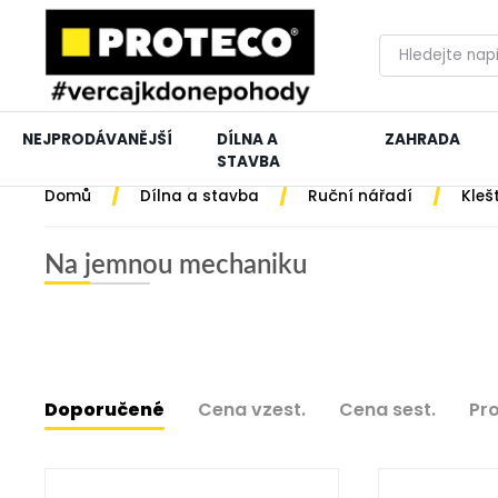
NEJPRODÁVANĚJŠÍ
DÍLNA A
ZAHRADA
STAVBA
/
/
/
Domů
Dílna a stavba
Ruční nářadí
Kleš
Na jemnou mechaniku
Doporučené
Cena vzest.
Cena sest.
Pr