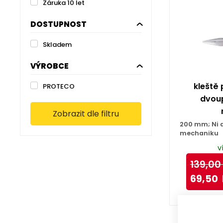
Záruka 10 let
DOSTUPNOST
Skladem
VÝROBCE
kleště
PROTECO
dvoup
Zobrazit dle filtru
200 mm; Ni 
mechaniku
v
139,00
69,50