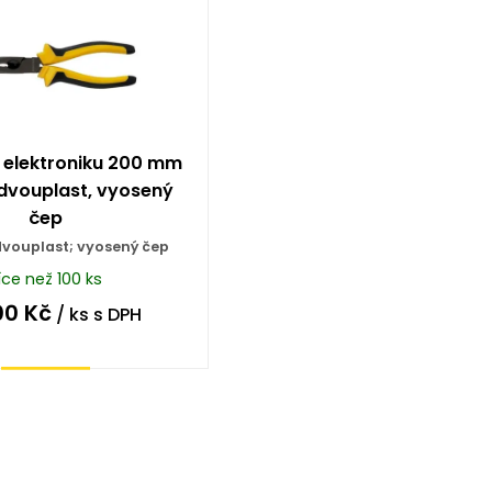
o elektroniku 200 mm
dvouplast, vyosený
čep
vouplast; vyosený čep
íce než 100 ks
00
Kč
/ ks
s DPH
Koupit