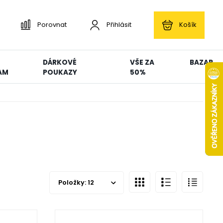
Porovnat
Přihlásit
Košík
DÁRKOVÉ
VŠE ZA
BAZAR
AM
POUKAZY
50%
Položky:
12