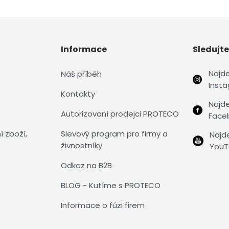
Informace
Sledujte
Najd
Náš příběh
Inst
Kontakty
Najd
Autorizovaní prodejci PROTECO
Face
í zboží,
Slevový program pro firmy a
Najd
živnostníky
YouT
Odkaz na B2B
BLOG - Kutíme s PROTECO
Informace o fúzi firem