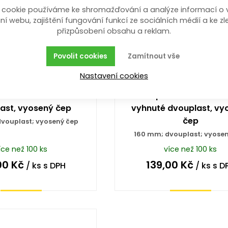
 cookie používáme ke shromažďování a analýze informací o 
ní webu, zajištění fungování funkcí ze sociálních médií a ke zl
přizpůsobení obsahu a reklam.
Povolit cookies
Zamítnout vše
Nastavení cookies
o elektroniku 200 mm
kleště pro elektroniku 
ast, vyosený čep
vyhnuté dvouplast, vy
čep
vouplast; vyosený čep
160 mm; dvouplast; vyosen
íce než 100 ks
více než 100 ks
00
Kč
139,00
Kč
/ ks
s DPH
/ ks
s D
Koupit
Koupit