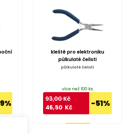
boční
kleště pro elektroniku
půlkulaté čelisti
půlkulaté čelisti
více než 100 ks
93,00
Kč
49%
-51%
46,50
Kč
Koupit