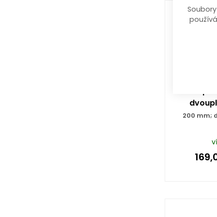
Soubory
používá
kleště pr
dvoupl
200 mm; d
v
169,