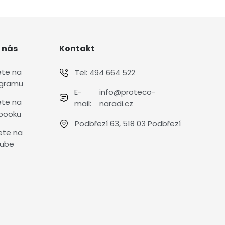
 nás
Kontakt
ete na
Tel:
494 664 522
agramu
E-
info@proteco-
ete na
mail:
naradi.cz
booku
Podbřezí 63, 518 03 Podbřezí
ete na
ube