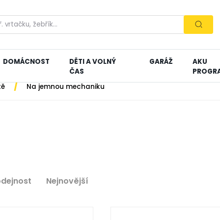
DOMÁCNOST
DĚTI A VOLNÝ
GARÁŽ
AKU
ČAS
PROGR
/
tě
Na jemnou mechaniku
odejnost
Nejnovější