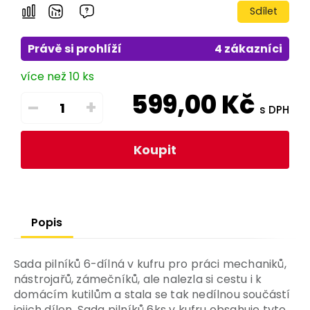
Sdílet
Právě si prohlíží
4 zákazníci
více než 10 ks
599,00
Kč
–
+
s DPH
Koupit
Popis
Sada pilníků 6-dílná v kufru pro práci mechaniků,
nástrojařů, zámečníků, ale nalezla si cestu i k
domácím kutilům a stala se tak nedílnou součástí
jejich dílen. Sada pilníků 6ks v kufru obsahuje tyto