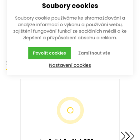
200 mm: plochý, úsečový, trojhranný, čtyřhranný,
Soubory cookies
kruhový
Umístěny v praktickém kufříku
Soubory cookie používáme ke shromažďování a
analýze informací o výkonu a používání webu,
Pilník vyroben z kvalitní uhlíkové oceli
zajištění fungování funkcí ze sociálních médií a ke
Ergonomicky tvarovaná rukojeť
zlepšení a přizpůsobení obsahu a reklam.
Povolit cookies
Zamítnout vše
Související produkty
Nastavení cookies