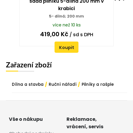
sada pilníků 5-dílná 200 mm v
krabici
5- dílná; 200 mm
více než 10 ks
419,00
Kč
/ sd
s DPH
Koupit
Zařazení zboží
/
/
Dílna a stavba
Ruční nářadí
Pilníky a rašple
Vše o nákupu
Reklamace,
vrácení, servis