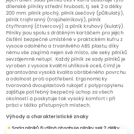
dílenské pílníky střední hrubosti, tj. sek 2 a délky
200 mm: pilník plochý, pilník úsečový (půlkulatý),
pilník trojhranný (trojúhelníkový), pilník
čtyřhranný (čtvercový) a pilník kruhový (kulatý).
Pilníky jsou spolu s drátěným kartáčem pro jejich
čisťění bezpečně umístěné v praktickém kufru z
vysoce odolného a trvanlivého ABS plastu, díky
němu vše zaujímá nejen své místo, ale seky pilníků
sevzájemně netupí. Každý pilník ze sady pilníků je
vyroben z vysoce kvalitní uhlíkové oceli, čímž je
garantována vysoká kvalita obráběného povrchu
a odolnost proti opotřebení. Ergonomicky
tvarovaná dvouplastová rukojeť z polypropylenu
zajišťuje potřebný bezpečný úchop za všech
okolností a poskytuje tak vysoký komfort i při
práci v těžko přístupných místech.
Výhody a charakteristické znaky
Sada pilníků 6-dílná obsahuje pilníky sek 2 délky