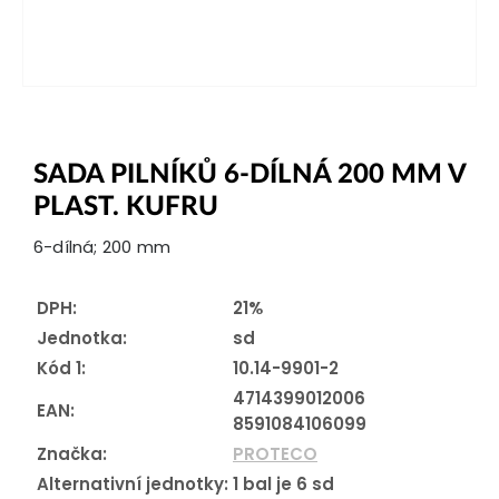
SADA PILNÍKŮ 6-DÍLNÁ 200 MM V
PLAST. KUFRU
6-dílná; 200 mm
DPH:
21%
Jednotka:
sd
Kód 1:
10.14-9901-2
4714399012006
EAN:
8591084106099
Značka:
PROTECO
Alternativní jednotky:
1
bal je
6
sd