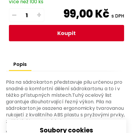
více než 100 ks
99,00
Kč
–
+
s DPH
Koupit
Popis
Pila na sádrokarton představuje pilu určenou pro
snadné a komfortní dělení sádrokartonu a to i v
těžko přístupných místech.Tuhý ocelový list
garantuje dlouhotrvající řezný výkon. Pila na
sádrokarton je osazena ergonomicky tvarovanou
rukojetí z kvalitního ABS plastu s pryžovými prvky,
zajišťující bezpečný úchop.
Soubory cookies
Výhody a charakteristické znaky