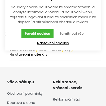
Soubory cookie používáme ke shromažďování a
Pro snadné a komfortní dělení sádrokartonu
analýze informací o výkonu a používání webu,
Ergonomicky tvarovaná rukojeť
zajištění fungování funkcí ze sociálních médií a ke
zlepšení a přizpůsobení obsahu a reklam.
Povolit cookies
Zamítnout vše
Zařazení zboží
Nastavení cookies
/
/
/
Dílna a stavba
Ruční nářadí
Pily
Na stavební materiály
Vše o nákupu
Reklamace,
vrácení, servis
Obchodní podmínky
Reklamační řád
Doprava a cena