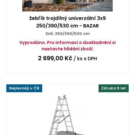
žebřík trojdílný univerzální 3x9
250/390/530 cm - BAZAR
3x9; 250/390/530 cm
Vyprodáno. Pro informaci o doskladnění si
nastavte hlídání zboží.
2 699,00
Kč
/ ks
s DPH
Nejlevněji v ČR
Záruka 5 let