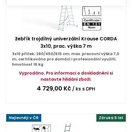
žebřík trojdílný univerzální Krause CORDA
3x10, prac. výška 7 m
3x10 příček; 280/450/615 cm; max. pracovní výška 7,0
m; certifikováno pro domácí i profesionální využití;
hmotnost 16 kg
Vyprodáno. Pro informaci o doskladnění si
nastavte hlídání zboží.
4 729,00
Kč
/ ks
s DPH
Nejlevněji v ČR
Záruka 5 let