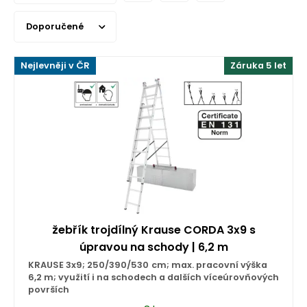
Doporučené
Nejlevněji v ČR
Záruka 5 let
žebřík trojdílný Krause CORDA 3x9 s
úpravou na schody | 6,2 m
KRAUSE 3x9; 250/390/530 cm; max. pracovní výška
6,2 m; využití i na schodech a dalších víceúrovňových
površích