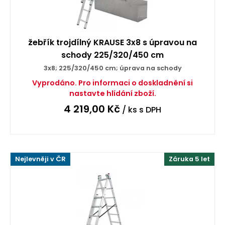
žebřík trojdílný KRAUSE 3x8 s úpravou na
schody 225/320/450 cm
3x8; 225/320/450 cm; úprava na schody
Vyprodáno. Pro informaci o doskladnění si
nastavte hlídání zboží.
4 219,00
Kč
/ ks
s DPH
Nejlevněji v ČR
Záruka 5 let