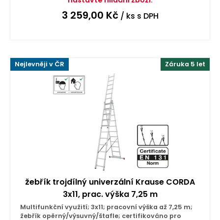
3 259,00
Kč
/ ks
s DPH
Nejlevněji v ČR
Záruka 5 let
žebřík trojdílný univerzální Krause CORDA
3x11, prac. výška 7,25 m
Multifunkční využití; 3x11; pracovní výška až 7,25 m;
žebřík opěrný/výsuvný/štafle; certifikováno pro