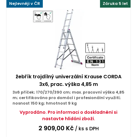
Nejlevněji v ČR
Záruka 5 let
žebřík trojdílný univerzální Krause CORDA
3x6, prac. výška 4,85 m
3x6 příček; 170/270/390 cm; max. pracovní výška 4,85
m; certifikováno pro domácí i profesionální využití;
nosnost 150 kg; hmotnost 9 kg
Vyprodáno. Pro informaci o doskladnění si
nastavte hlídání zboží.
2 909,00
Kč
/ ks
s DPH