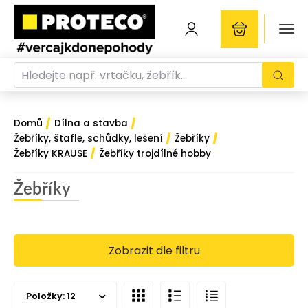
/
/
Domů
Dílna a stavba
/
/
Žebříky, štafle, schůdky, lešení
Žebříky
/
Žebříky KRAUSE
Žebříky trojdílné hobby
Žebříky
Zobrazit dle filtru
Položky:
12