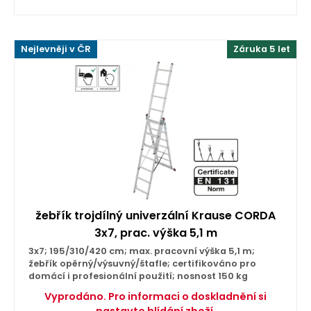
Nejlevněji v ČR
Záruka 5 let
žebřík trojdílný univerzální Krause CORDA
3x7, prac. výška 5,1 m
3x7; 195/310/420 cm; max. pracovní výška 5,1 m;
žebřík opěrný/výsuvný/štafle; certifikováno pro
domácí i profesionální použití; nosnost 150 kg
Vyprodáno. Pro informaci o doskladnění si
nastavte hlídání zboží.