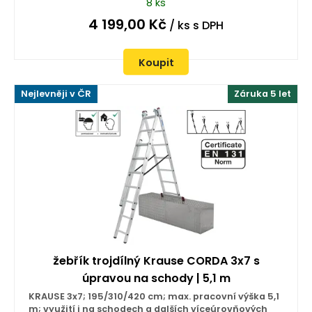
8 ks
4 199,00
Kč
/ ks
s DPH
Koupit
Nejlevněji v ČR
Záruka 5 let
žebřík trojdílný Krause CORDA 3x7 s
úpravou na schody | 5,1 m
KRAUSE 3x7; 195/310/420 cm; max. pracovní výška 5,1
m; využití i na schodech a dalších víceúrovňových