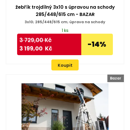
žebřík trojdílný 3x10 s úpravou na schody
285/448/615 cm - BAZAR
3x10; 285/448/615 cm; úprava na schody
1 ks
3 729,00
Kč
-14%
3 199,00
Kč
Koupit
Bazar