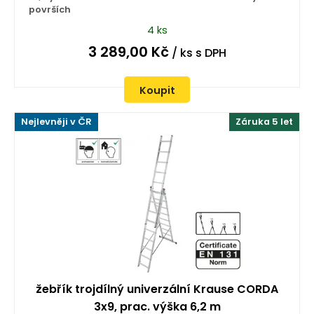
površích
4 ks
3 289,00
Kč
/ ks
s DPH
Koupit
Nejlevněji v ČR
Záruka 5 let
žebřík trojdílný univerzální Krause CORDA
3x9, prac. výška 6,2 m