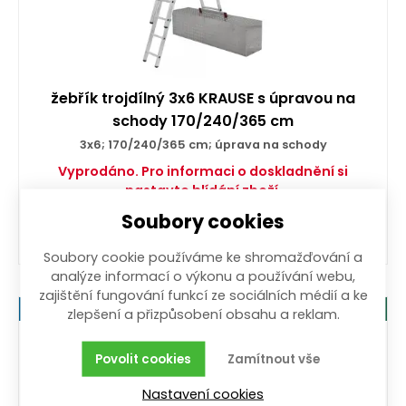
žebřík trojdílný 3x6 KRAUSE s úpravou na
schody 170/240/365 cm
3x6; 170/240/365 cm; úprava na schody
Vyprodáno. Pro informaci o doskladnění si
nastavte hlídání zboží.
3 009,00
Kč
Soubory cookies
/ ks
s DPH
Soubory cookie používáme ke shromažďování a
analýze informací o výkonu a používání webu,
zajištění fungování funkcí ze sociálních médií a ke
Nejlevněji v ČR
Záruka 5 let
zlepšení a přizpůsobení obsahu a reklam.
Povolit cookies
Zamítnout vše
Nastavení cookies