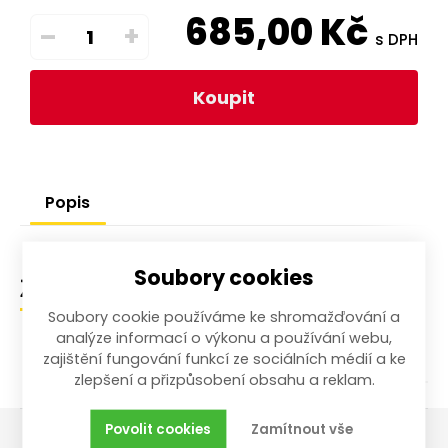
685,00
Kč
–
+
s DPH
Koupit
Popis
Soubory cookies
Zařazení zboží
Soubory cookie používáme ke shromažďování a
analýze informací o výkonu a používání webu,
/
/
Garáž
Autodoplňky
Pomůcky na údržbu
zajištění fungování funkcí ze sociálních médií a ke
zlepšení a přizpůsobení obsahu a reklam.
Povolit cookies
Zamítnout vše