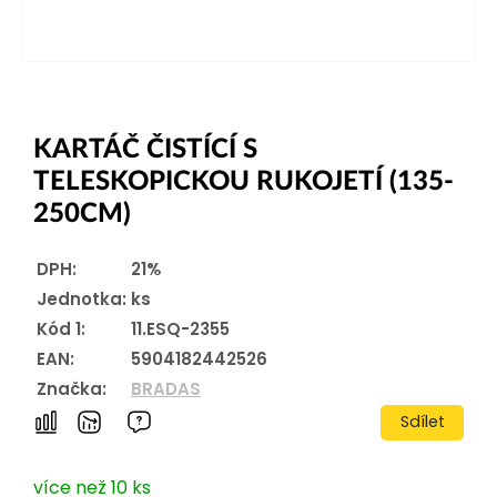
KARTÁČ ČISTÍCÍ S
TELESKOPICKOU RUKOJETÍ (135-
250CM)
DPH:
21%
Jednotka:
ks
Kód 1:
11.ESQ-2355
EAN:
5904182442526
Značka:
BRADAS
Sdílet
více než 10 ks