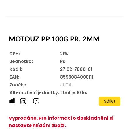
MOTOUZ PP 100G PR. 2MM
DPH:
21%
Jednotka:
ks
Kód 1:
27.02-7800-01
EAN:
8595084000111
Značka:
JUTA
Alternativní jednotky:
1
bal je
10
ks
Sdílet
Vyprodáno. Pro informaci o doskladnění si
nastavte hlídání zboží.