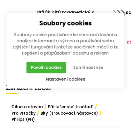
držák bitů magnetický s
sa
rychloupínáním 65 mm
Soubory cookies
65 mm; s rychloupínáním
Soubory cookie používáme ke shromažďování a
Vyprodáno. Pro informaci o
analýze informací o výkonu a používání webu,
doskladnění si nastavte hlídání
d
zajištění fungování funkcí ze sociálních médií a ke
zboží.
zlepšení a přizpůsobení obsahu a reklam.
58,00
Kč
/ ks
s DPH
Povolit cookies
Zamítnout vše
Nastavení cookies
Zařazení zboží
/
/
Dílna a stavba
Příslušenství k nářadí
/
/
Pro vrtačky
Bity (šroubovací nástavce)
Philips (PH)