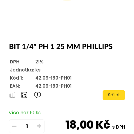
BIT 1/4" PH 1 25 MM PHILLIPS
DPH:
21%
Jednotka:
ks
Kód 1:
42.09-180-PH01
EAN:
42.09-180-PH01
Sdílet
více než 10 ks
18,00
Kč
–
+
s DPH