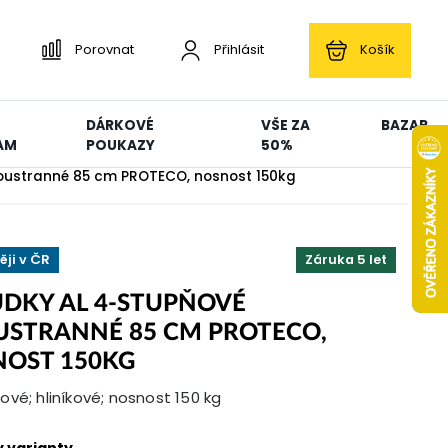
Porovnat
Přihlásit
Košík
DÁRKOVÉ
VŠE ZA
BAZAR
AM
POUKAZY
50%
oustranné 85 cm PROTECO, nosnost 150kg
ěji v ČR
Záruka 5 let
DKY AL 4-STUPŇOVÉ
STRANNÉ 85 CM PROTECO,
OST 150KG
vé; hliníkové; nosnost 150 kg