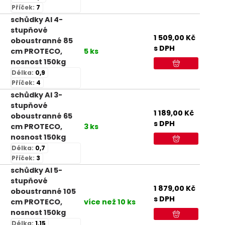
Příček:
7
schůdky Al 4-
stupňové
1 509,00
Kč
oboustranné 85
s DPH
cm PROTECO,
5 ks
nosnost 150kg
Délka:
0,9
Příček:
4
schůdky Al 3-
stupňové
1 189,00
Kč
oboustranné 65
s DPH
cm PROTECO,
3 ks
nosnost 150kg
Délka:
0,7
Příček:
3
schůdky Al 5-
stupňové
1 879,00
Kč
oboustranné 105
s DPH
cm PROTECO,
více než 10 ks
nosnost 150kg
Délka:
1,15