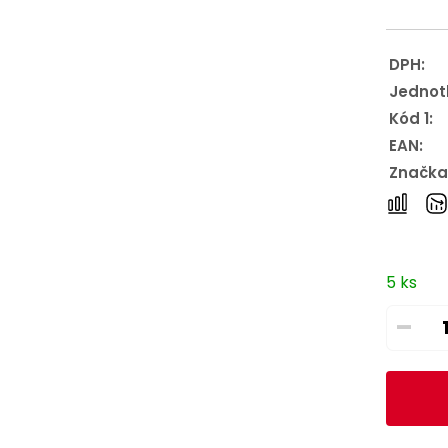
DPH:
Jednot
Kód 1:
EAN:
Značka
5 ks
–