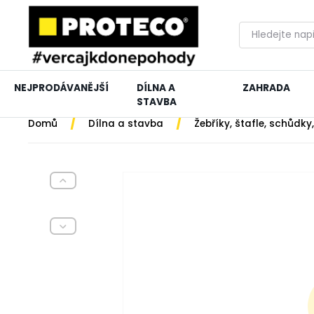
NEJPRODÁVANĚJŠÍ
DÍLNA A
ZAHRADA
STAVBA
/
/
Domů
Dílna a stavba
Žebříky, štafle, schůdky,