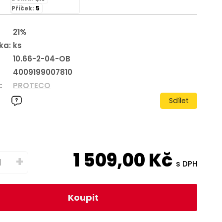
Příček:
5
21%
ka:
ks
10.66-2-04-OB
4009199007810
:
PROTECO
Sdílet
1 509,00
Kč
+
s DPH
Koupit