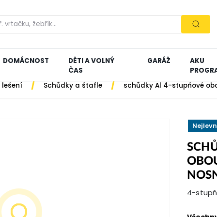
DOMÁCNOST
DĚTI A VOLNÝ
GARÁŽ
AKU
ČAS
PROGR
/
/
 lešení
Schůdky a štafle
schůdky Al 4-stupňové ob
Nejlevn
SCHŮ
OBOU
NOSN
4-stupňo