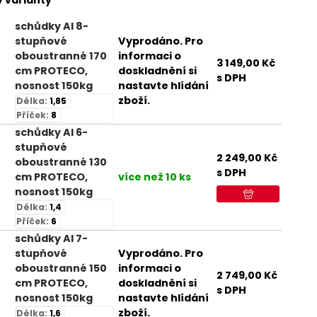
 varianty
schůdky Al 8-
stupňové
Vyprodáno. Pro
oboustranné 170
informaci o
3 149,00
Kč
cm PROTECO,
doskladnění si
s DPH
nosnost 150kg
nastavte hlídání
zboží.
Délka:
1,85
Příček:
8
schůdky Al 6-
stupňové
2 249,00
Kč
oboustranné 130
s DPH
cm PROTECO,
více než 10 ks
nosnost 150kg
Délka:
1,4
Příček:
6
schůdky Al 7-
stupňové
Vyprodáno. Pro
oboustranné 150
informaci o
2 749,00
Kč
cm PROTECO,
doskladnění si
s DPH
nosnost 150kg
nastavte hlídání
zboží.
Délka:
1,6