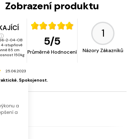
Zobrazení produktu
KAJÍCÍ
1
5
/
5
66-2-04-OB
l 4-stupňové
Názory Zákazníků
anné 85 cm
Průměrné Hodnocení
osnost 150kg
25.06.2023
raktické. Spokojenost.
výkonu a
epšení a