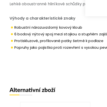
Lehké oboustranné hliníkové schůdky pro nejrůznějš
Výhody a charakteristické znaky
Robustní nárazuvzdorný kovový kloub
6 bodový nýtový spoj mezi stojkou a stupňěm zajišť
Protiskluzové, profilované patky šetrné k podlaze
Popruhy jako pojistka proti rozevření s vysokou pev
Alternativní zboží