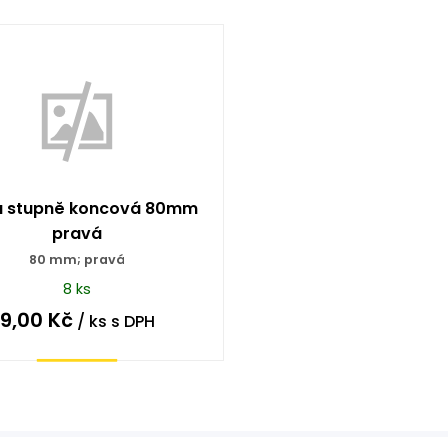
a stupně koncová 80mm
pravá
80 mm; pravá
8 ks
9,00
Kč
/ ks
s DPH
Koupit