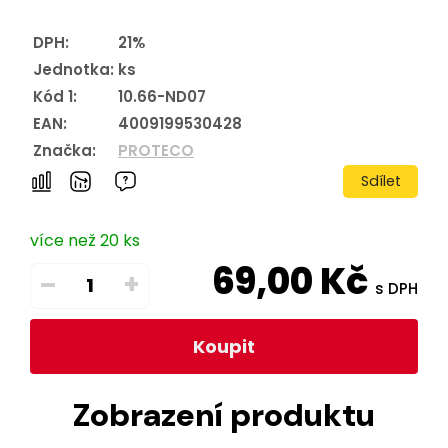
DPH:
21%
Jednotka:
ks
Kód 1:
10.66-ND07
EAN:
4009199530428
Značka:
PROTECO
Sdílet
více než 20 ks
69,00
Kč
–
+
s DPH
Koupit
Zobrazení produktu