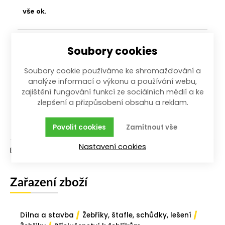
vše ok.
25.06.2023
Soubory cookies
Praktické. Hodí se i na jiné štafle od jiného
výrobce.
Soubory cookie používáme ke shromažďování a
analýze informací o výkonu a používání webu,
zajištění fungování funkcí ze sociálních médií a ke
zlepšení a přizpůsobení obsahu a reklam.
Popis
Technické specifikace
Povolit cookies
Zamítnout vše
Nastavení cookies
Botička ke schůdkům 10.66**-KR,OB 40 x 20 mm.
Zařazení zboží
/
/
Dílna a stavba
Žebříky, štafle, schůdky, lešení