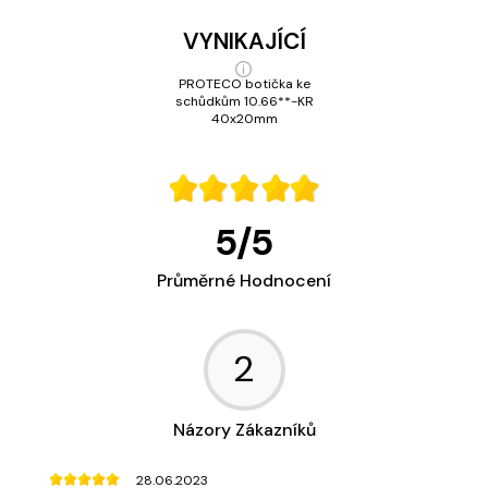
VYNIKAJÍCÍ
PROTECO botička ke
schůdkům 10.66**-KR
40x20mm
5
/
5
Průměrné Hodnocení
2
Názory Zákazníků
28.06.2023