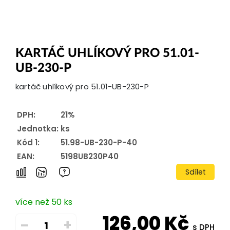
KARTÁČ UHLÍKOVÝ PRO 51.01-
UB-230-P
kartáč uhlíkový pro 51.01-UB-230-P
DPH:
21%
Jednotka:
ks
Kód 1:
51.98-UB-230-P-40
EAN:
5198UB230P40
Sdílet
více než 50 ks
126,00
Kč
–
+
s DPH