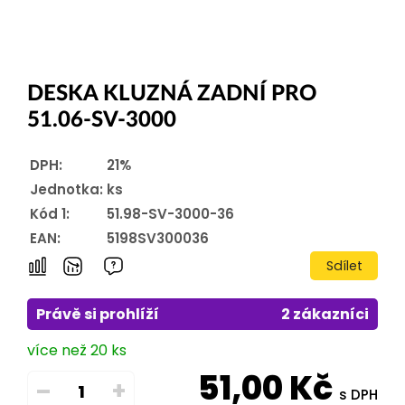
DESKA KLUZNÁ ZADNÍ PRO
51.06-SV-3000
DPH:
21%
Jednotka:
ks
Kód 1:
51.98-SV-3000-36
EAN:
5198SV300036
Sdílet
Právě si prohlíží
2 zákazníci
více než 20 ks
51,00
Kč
–
+
s DPH