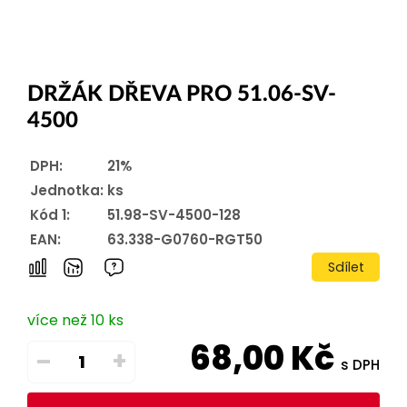
DRŽÁK DŘEVA PRO 51.06-SV-
4500
DPH:
21%
Jednotka:
ks
Kód 1:
51.98-SV-4500-128
EAN:
63.338-G0760-RGT50
Sdílet
více než 10 ks
68,00
Kč
–
+
s DPH