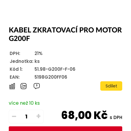
KABEL ZKRATOVACÍ PRO MOTOR
G200F
DPH:
21%
Jednotka:
ks
Kód 1:
51.98-G200F-F-06
EAN:
5198G200FF06
Sdílet
více než 10 ks
68,00
Kč
–
+
s DPH